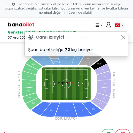
Banabilet bir ikincil bilet pazarıdır. Etkinliklerin resmi satıcısı veya
organizatörü değiliz; satıcılar bilet fiyatlarını kendileri belirler ve fiyatlar biletin
nominal değerinin üzerinde olabilir.
bana
bilet
Gençlerbirliği - Fatih Karagümrük
Canlı İzleyici
07 Ara 2025 14:30 - Eryaman Stadyumu, ANKARA
Şuan bu etkinliğe
72
kişi bakıyor
VIP TRİBÜN
BASIN
VI
P
 B
VI
P
 A
VI
P
 SAĞ
VI
P
 SO
L
VI
P
 C
Misafir
201
406
202
GÜNEY KALE ARKASI
KUZEY KALE ARKASI
405
203
bilet
bana
404
204
205
403
206
402
207
401
301
305
302
303
304
DOĞU MARATON