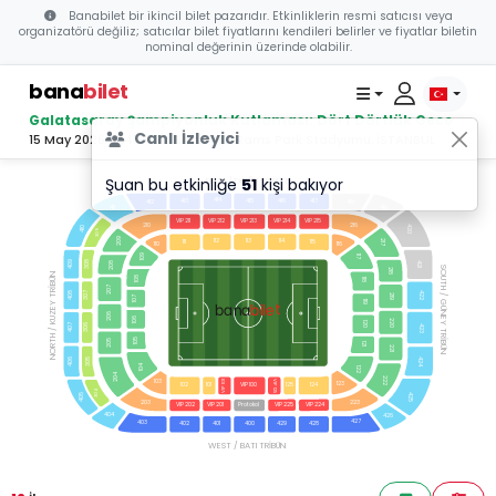
Banabilet bir ikincil bilet pazarıdır. Etkinliklerin resmi satıcısı veya
organizatörü değiliz; satıcılar bilet fiyatlarını kendileri belirler ve fiyatlar biletin
nominal değerinin üzerinde olabilir.
bana
bilet
Galatasaray Şampiyonluk Kutlaması: Dört Dörtlük Gece
Canlı İzleyici
15 May 2026 19:45 - Ali Sami Yen Rams Park Stadyumu, İSTANBUL
Şuan bu etkinliğe
51
kişi bakıyor
EAST / DOĞU TRİBÜN
414
413
415
416
417
418
412
411
419
VIP 211
VIP 212
VIP 213
VIP 214
VIP 215
210
216
420
410
309
209
112
113
114
111
115
217
110
116
109
117
308
409
208
421
SOUTH / GÜNEY TRİBÜN
218
NORTH / KUZEY TRİBÜN
108
118
207
307
408
422
219
107
119
bilet
bana
206
106
220
120
407
306
423
105
205
121
221
424
305
406
104
122
204
222
103
VIP 125
VIP 101
123
124
102
101
VIP 100
125
304
425
405
203
223
Protokol
VIP 202
VIP 201
VIP 225
VIP 224
404
426
427
403
402
401
400
429
428
WEST / BATI TRİBÜN