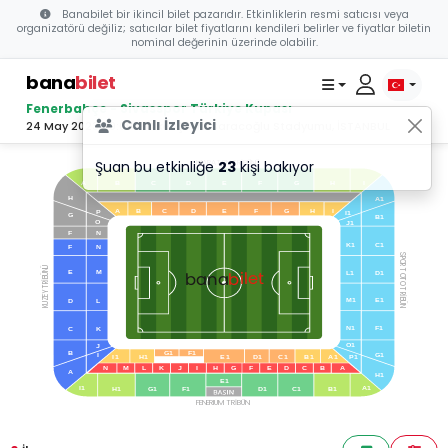
Banabilet bir ikincil bilet pazarıdır. Etkinliklerin resmi satıcısı veya
organizatörü değiliz; satıcılar bilet fiyatlarını kendileri belirler ve fiyatlar biletin
nominal değerinin üzerinde olabilir.
bana
bilet
Fenerbahçe - Sivasspor Türkiye Kupası
Canlı İzleyici
24 May 2023 20:00 - Ülker Şükrü Saracoğlu Stadyumu, İSTANBUL
Şuan bu etkinliğe
23
kişi bakıyor
MARATON TRİBÜNÜ
B
C
D
E
F
G
H
A
I
H
A1
A
B
C
D
E
F
G
H
I
P
I1
G
B1
O
J1
F
N
K1
C1
F
N
SPOR TOTO TRİBÜN
KUZEY TRİBÜNÜ
bilet
bana
E
M
L1
D1
M1
E1
D
L
N1
F1
C
K
O1
J
B
G1
F1
I
G1
I1
H1
E1
D1
C1
B1
A1
P1
N
M
L
K
J
I
H
G
F
E
D
C
B
A
A
H1
E1
I1
A1
H1
G1
F1
D1
C1
B1
FENERIUM TRİBÜN