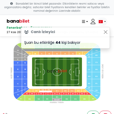
Banabilet bir ikincil bilet pazarıdır. Etkinliklerin resmi satıcısı veya
organizatörü değiliz; satıcılar bilet fiyatlarını kendileri belirler ve fiyatlar biletin
nominal değerinin üzerinde olabilir.
bana
bilet
Fenerbahçe - Ferençvaroş
Canlı İzleyici
27 Kas 2025 20:45 - Ülker Şükrü Saracoğlu Stadyumu, İSTANBUL
Şuan bu etkinliğe
44
kişi bakıyor
MARATON TRİBÜNÜ
B
C
D
E
F
G
H
A
I
H
A1
A
B
C
D
E
F
G
H
I
P
I1
G
B1
O
J1
F
N
K1
C1
F
N
SPOR TOTO TRİBÜN
KUZEY TRİBÜNÜ
bilet
bana
E
M
L1
D1
M1
E1
D
L
N1
F1
C
K
O1
J
B
G1
F1
I
G1
I1
H1
E1
D1
C1
B1
A1
P1
N
M
L
K
J
I
H
G
F
E
D
C
B
A
A
H1
E1
I1
A1
H1
G1
F1
D1
C1
B1
FENERIUM TRİBÜN