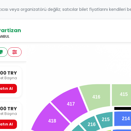
atıcısı veya organizatörü değiliz; satıcılar bilet fiyatlarını kendileri 
artizan
TANBUL
000 TRY
let Başına
atın Al
415
416
417
000 TRY
let Başına
214
215
418
atın Al
216