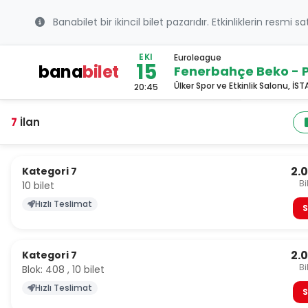
Banabilet bir ikincil bilet pazarıdır. Etkinliklerin resmi s
EKI
Euroleague
15
bana
bilet
Fenerbahçe Beko - P
Ülker Spor ve Etkinlik Salonu, İS
20:45
7
İlan
2.
Kategori 7
Bi
10 bilet
Hızlı Teslimat
S
2.
Kategori 7
Bi
Blok: 408 , 10 bilet
Hızlı Teslimat
S