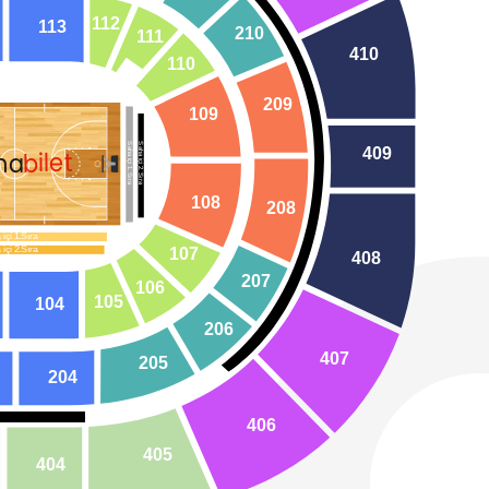
1
12
1
13
210
1
1
1
410
1
10
209
109
Saha içi 1.Sıra
Saha içi 2.Sıra
409
bilet
na
108
208
 içi 1.Sıra
 içi 2.Sıra
107
408
207
106
105
104
206
407
205
204
406
405
404