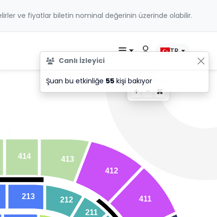
belirler ve fiyatlar biletin nominal değerinin üzerinde olabilir.
TR
Canlı İzleyici
Şuan bu etkinliğe
55
kişi bakıyor
414
413
412
213
4
1
1
212
2
1
1