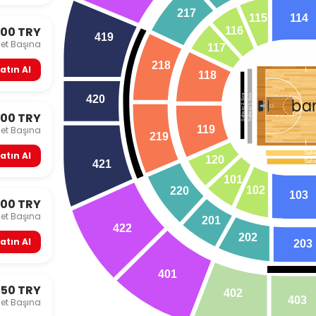
217
1
14
1
15
000 TRY
1
16
419
let Başına
1
17
218
atın Al
1
18
Saha içi 2.Sıra
Saha içi 2.Sıra
Saha içi 1.Sıra
420
ba
000 TRY
1
19
let Başına
219
Saha
atın Al
120
Saha
421
101
102
220
103
000 TRY
let Başına
201
422
202
atın Al
203
401
250 TRY
402
403
let Başına