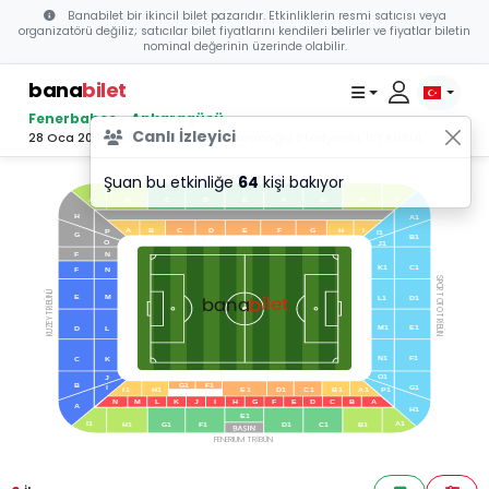
Banabilet bir ikincil bilet pazarıdır. Etkinliklerin resmi satıcısı veya
organizatörü değiliz; satıcılar bilet fiyatlarını kendileri belirler ve fiyatlar biletin
nominal değerinin üzerinde olabilir.
bana
bilet
Fenerbahçe - Ankaragücü
Canlı İzleyici
28 Oca 2024 19:00 - Ülker Şükrü Saracoğlu Stadyumu, İSTANBUL
Şuan bu etkinliğe
64
kişi bakıyor
MARATON TRİBÜNÜ
B
C
D
E
F
G
H
A
I
H
A1
A
B
C
D
E
F
G
H
I
P
I1
G
B1
O
J1
F
N
K1
C1
F
N
SPOR TOTO TRİBÜN
KUZEY TRİBÜNÜ
bilet
bana
E
M
L1
D1
M1
E1
D
L
N1
F1
C
K
O1
J
B
G1
F1
I
G1
I1
H1
E1
D1
C1
B1
A1
P1
N
M
L
K
J
I
H
G
F
E
D
C
B
A
A
H1
E1
I1
A1
H1
G1
F1
D1
C1
B1
FENERIUM TRİBÜN