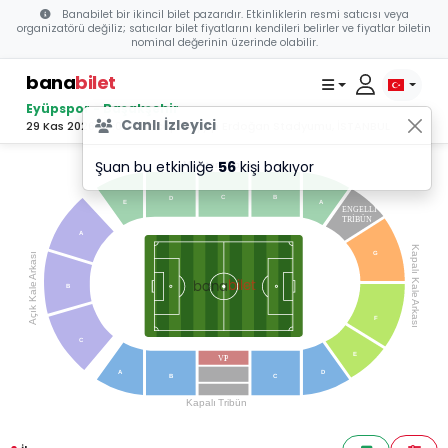
Banabilet bir ikincil bilet pazarıdır. Etkinliklerin resmi satıcısı veya
organizatörü değiliz; satıcılar bilet fiyatlarını kendileri belirler ve fiyatlar biletin
nominal değerinin üzerinde olabilir.
bana
bilet
Eyüpspor - Başakşehir
Canlı İzleyici
29 Kas 2026 20:00 - Recep Tayyip Erdoğan Stadyumu, İSTANBUL
Şuan bu etkinliğe
56
kişi bakıyor
Maraton
T
ribün
C
B
D
E
A
ENGELLİ
TRİBÜN
A
Kapalı Kale
G
Arkası
bilet
bana
Açık Kale
B
Arkası
F
C
E
VI
P
A
D
B
C
Kapalı
T
ribün