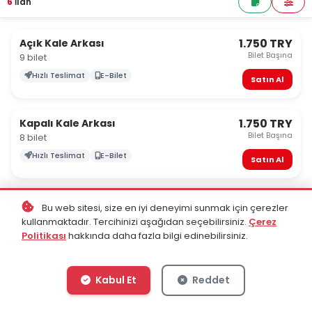
6
İlan
1.750 TRY
Açık Kale Arkası
Bilet Başına
9 bilet
Hızlı Teslimat
E-Bilet
Satın Al
1.750 TRY
Kapalı Kale Arkası
Bilet Başına
8 bilet
Hızlı Teslimat
E-Bilet
Satın Al
2.500 TRY
Kapalı Tribün
Bu web sitesi, size en iyi deneyimi sunmak için çerezler
Bilet Başına
9 bilet
kullanmaktadır. Tercihinizi aşağıdan seçebilirsiniz.
Çerez
Politikası
hakkında daha fazla bilgi edinebilirsiniz.
Hızlı Teslimat
E-Bilet
Satın Al
Kabul Et
Reddet
2.500 TRY
Maraton Tribün
Bilet Başına
6 bilet