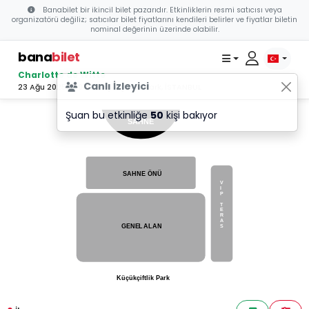
Banabilet bir ikincil bilet pazarıdır. Etkinliklerin resmi satıcısı veya
organizatörü değiliz; satıcılar bilet fiyatlarını kendileri belirler ve fiyatlar biletin
nominal değerinin üzerinde olabilir.
bana
bilet
Charlotte de Witte
Canlı İzleyici
23 Ağu 2025 17:00 - Küçükçiftlik Park, İSTANBUL
Şuan bu etkinliğe
50
kişi bakıyor
SAHNE
SAHNE ÖNÜ
V
I
P
T
E
R
A
GENE
L
ALAN
S
Küçükçiftlik Park