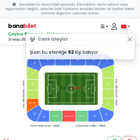
Banabilet bir ikincil bilet pazarıdır. Etkinliklerin resmi satıcısı veya
organizatörü değiliz; satıcılar bilet fiyatlarını kendileri belirler ve fiyatlar biletin
nominal değerinin üzerinde olabilir.
bana
bilet
Çaykur Rizespor - Hatayspor
Canlı İzleyici
31 May 2025 16:00 - Çaykur Didi Stadyumu, RİZE
Şuan bu etkinliğe
53
kişi bakıyor
MARATON TRİBÜN
C
D
E
B
F
A
A
C
KALE ARKASI DAĞ TARAFI
KALE ARKASI DENİZ TARAFI
B
B
bilet
bana
C
A
MİSAFİR
D
B
A
B
A
VIP (B)
VIP (A)
PROTOKOL
KAPALI DENİZ KUZEY TRİBÜN
KAPALI DENİZ GÜNEY TRİBÜN