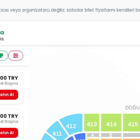
atıcısı veya organizatörü değiliz; satıcılar bilet fiyatlarını kendileri 
şa
UL
600 TRY
let Başına
atın Al
DOĞU 
DOĞU 
600 TRY
let Başına
413
414
415
412
atın Al
4
1
1
A
B