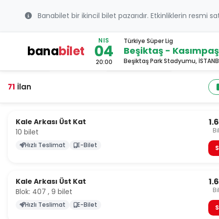
Banabilet bir ikincil bilet pazarıdır. Etkinliklerin resmi s
NIS
Türkiye Süper Lig
04
bana
bilet
Beşiktaş - Kasımpa
Beşiktaş Park Stadyumu, İSTANB
20:00
71
İlan
1.
Kale Arkası Üst Kat
Bi
10 bilet
Hızlı Teslimat
E-Bilet
S
1.
Kale Arkası Üst Kat
Bi
Blok: 407 , 9 bilet
Hızlı Teslimat
E-Bilet
S