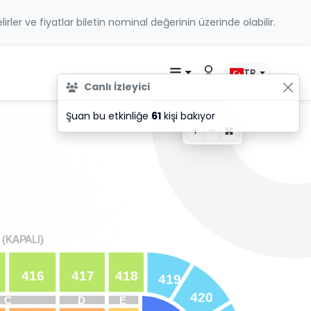
belirler ve fiyatlar biletin nominal değerinin üzerinde olabilir.
TR
Canlı İzleyici
Şuan bu etkinliğe
61
kişi bakıyor
(K
(K
A
A
P
P
ALI)
ALI)
416
417
418
419
420
C
D
E