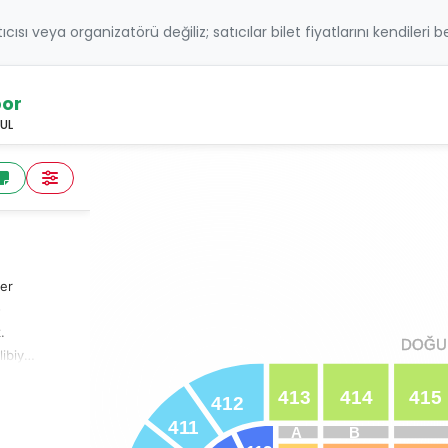
atıcısı veya organizatörü değiliz; satıcılar bilet fiyatlarını kendileri 
por
UL
er
-
.
DOĞU 
DOĞU 
ibiyeti
larla
413
414
415
412
izi
4
1
1
A
B
erlerin