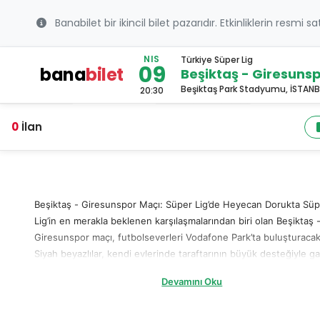
Banabilet bir ikincil bilet pazarıdır. Etkinliklerin resmi s
NIS
Türkiye Süper Lig
09
bana
bilet
Beşiktaş - Giresuns
Beşiktaş Park Stadyumu, İSTANB
20:30
0
İlan
Beşiktaş - Giresunspor Maçı: Süper Lig’de Heyecan Dorukta Süp
Lig’in en merakla beklenen karşılaşmalarından biri olan Beşiktaş 
Giresunspor maçı, futbolseverleri Vodafone Park’ta buluşturacak
Siyah beyazlılar, kendi evlerinde taraftarının büyük desteğiyle gal
hedefliyor. Giresunspor da zorlu deplasmandan puan ya da puan
Devamını Oku
ayrılmanın planlarını yapıyor. Bu büyük heyecana ortak olmak için
şimdiden Beşiktaş - Giresunspor bileti alın ve tribünlerdeki yerin
garantileyin! Beşiktaş - Giresunspor Maçı Ne Zaman? Futbol sev