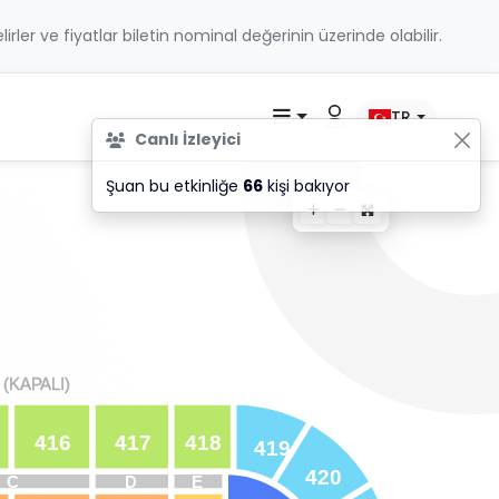
belirler ve fiyatlar biletin nominal değerinin üzerinde olabilir.
TR
Canlı İzleyici
Şuan bu etkinliğe
66
kişi bakıyor
(K
(K
A
A
P
P
ALI)
ALI)
416
417
418
419
420
C
D
E