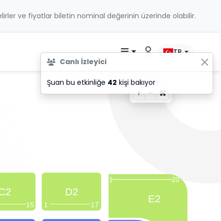
belirler ve fiyatlar biletin nominal değerinin üzerinde olabilir.
TR
Canlı İzleyici
Şuan bu etkinliğe
42
kişi bakıyor
1
20
C2
D2
E2
15
1
17