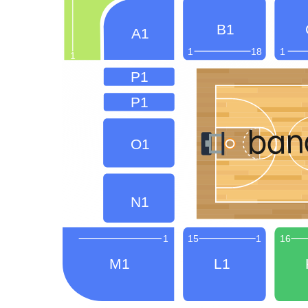
B1
A1
ol
1
18
1
1
ibine
P1
Bu
 not
P1
e
ban
l maçı
O1
un en
de
etbol
N1
eti
bileti
ilet!
1
15
1
16
 bilet
M1
L1
ltuk
alarak