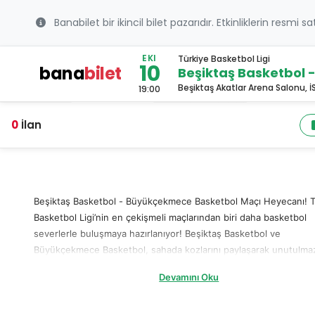
Banabilet bir ikincil bilet pazarıdır. Etkinliklerin resmi s
EKI
Türkiye Basketbol Ligi
10
bana
bilet
Beşiktaş Basketbol
Beşiktaş Akatlar Arena Salonu, 
19:00
0
İlan
Beşiktaş Basketbol - Büyükçekmece Basketbol Maçı Heyecanı! T
Basketbol Ligi’nin en çekişmeli maçlarından biri daha basketbol
severlerle buluşmaya hazırlanıyor! Beşiktaş Basketbol ve
Büyükçekmece Basketbol, sahada kozlarını paylaşarak unutulmaz
mücadeleye imza atacak. Bu heyecana ortak olmak için hemen
Devamını Oku
Beşiktaş Basketbol - Büyükçekmece Basketbol bileti alarak
tribünlerdeki yerinizi garantileyin! Beşiktaş Basketbol - Büyükç
Basketbol Maçı Ne Zaman? Basketbol severlerin merakla bekledi