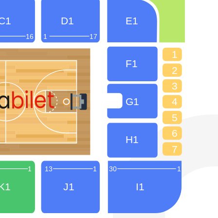
C1
D1
E1
16
1
17
1
F1
2
3
bilet
a
G1
4
5
6
H1
7
1
13
1
30
1
K1
J1
I1