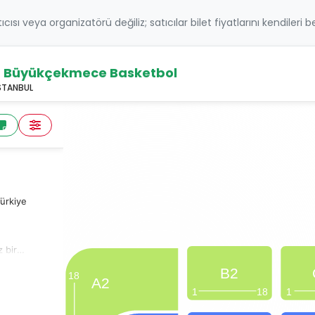
atıcısı veya organizatörü değiliz; satıcılar bilet fiyatlarını kendileri 
 - Büyükçekmece Basketbol
İSTANBUL
ürkiye
 bir
B2
18
A2
1
18
1
ekmece
ği