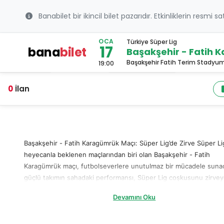
Banabilet bir ikincil bilet pazarıdır. Etkinliklerin resmi s
OCA
Türkiye Süper Lig
17
bana
bilet
Başakşehir - Fatih 
Başakşehir Fatih Terim Stadyum
19:00
0
İlan
Başakşehir - Fatih Karagümrük Maçı: Süper Lig’de Zirve Süper Lig
heyecanla beklenen maçlarından biri olan Başakşehir - Fatih
Karagümrük maçı, futbolseverlere unutulmaz bir mücadele sunac
güçlü takımın sahadaki performansı, Süper Lig coşkusunu zirve
taşıyacak. Ev sahibi Başakşehir, taraftarlarının desteğiyle sahada
Devamını Oku
galibiyetle ayrılmayı hedefliyor. Fatih Karagümrük deplasmanda et
bir performans sergileyerek puanla dönmek istiyor. Süper Lig
heyecanını tribünlerde hissetmek için hemen maç bileti alabilirsin