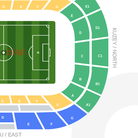
E1
D
E
F
G
E
D1
KUZE
D
Y
 / NO
bilet
na
C1
C
R
TH
B
B1
A
D
E
F
G
A1
D
G
F
E
 / EAS
T