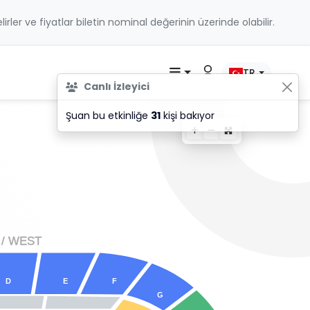
belirler ve fiyatlar biletin nominal değerinin üzerinde olabilir.
TR
Canlı İzleyici
Şuan bu etkinliğe
31
kişi bakıyor
 / WES
T
D
E
F
G