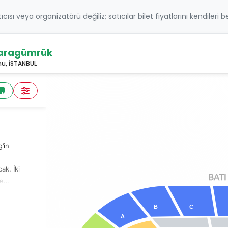
atıcısı veya organizatörü değiliz; satıcılar bilet fiyatlarını kendileri 
Karagümrük
u, İSTANBUL
’in
ak. İki
B
A
TI
ye
n
kili
C
B
A
iz.