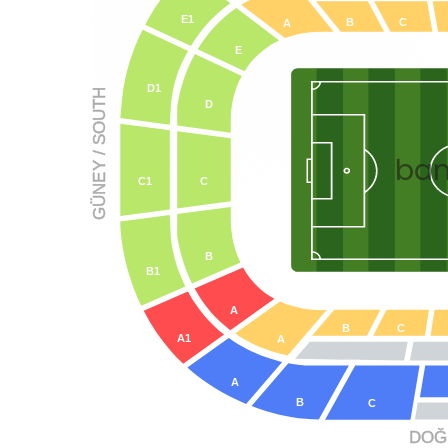
E1
let
B
C
A
E
ehir -
D1
 Süper
 / SOUTH
D
tacak.
ba
ak
Y
GÜNE
C
C1
Nerede?
ı
odern
B
B1
A
ak ve
B
C
A1
A
rük
ır?
A
 Fatih
B
C
t!
r için
DOĞU