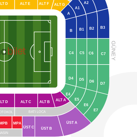
A2
A
L
T D
A
L
T E
A
L
T F
A
L
T G
A1
A
B3
B2
B1
B
GÜNE
bilet
na
C4
C5
C6
C7
Y
D4
D5
D6
D7
E4
E5
A
L
T
 A
A
L
T D
A
L
T C
A
L
T B
E6
E7
B
A
TI LOC
A
O
T
OKO
L
ÜST
 A
MPB
M
P
A
ÜST C
ÜST B
BASIN