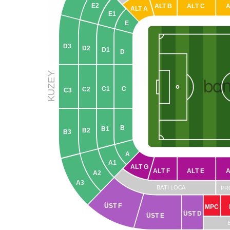
E2
A
L
T B
A
L
T C
A
L
T
 A
 Neden
E1
sıdır.
E
D3
D2
D1
D
ci
ü
Y
ba
KUZE
C1
C
C2
C3
B
B1
B2
B3
kiye
 akşam
A
A1
nü ve
A
L
T G
A
L
T F
A
L
T E
A2
A3
B
A
TI LOC
A
ı
PR
ÜST F
MPC
e,
ÜST D
ÜST E
lines