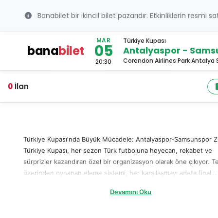
Banabilet bir ikincil bilet pazarıdır. Etkinliklerin resmi s
MAR
Türkiye Kupası
05
bana
bilet
Antalyaspor - Samsu
Corendon Airlines Park Antaly
20:30
0
İlan
Türkiye Kupası'nda Büyük Mücadele: Antalyaspor-Samsunspor Zi
Türkiye Kupası, her sezon Türk futboluna heyecan, rekabet ve
sürprizler kazandıran özel bir organizasyon olarak öne çıkıyor. 
üzerinden oynanan eleme sistemi, her karşılaşmayı adeta final
havasına sokuyor. Bu sezon kupanın dikkat çeken eşleşmelerind
Devamını Oku
olan Antalyaspor - Samsunspor maçı, hem oyun kalitesi hem de 
atmosferiyle futbolseverlerin ilgisini üzerine çekiyor. Akdeniz’de
oynanacak bu mücadele, iki takım için de kupada yoluna devam