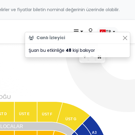
belirler ve fiyatlar biletin nominal değerinin üzerinde olabilir.
TR
Canlı İzleyici
Şuan bu etkinliğe
48
kişi bakıyor
OĞU
ST D
ÜST E
ÜST F
ÜST G
 LOCALAR
A3