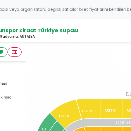
atıcısı veya organizatörü değiliz; satıcılar bilet fiyatlarını kendileri 
nspor Ziraat Türkiye Kupası
a Stadyumu, ANTALYA
raat
D
Tek maç
en biri
ÜST C
Ü
ÜST B
ÜST
 A
tribün
DOĞU
E3
 etme