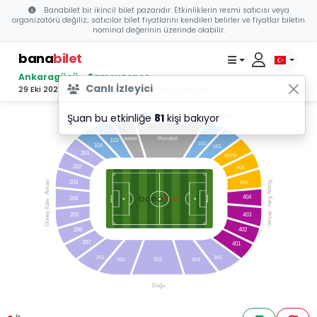
Banabilet bir ikincil bilet pazarıdır. Etkinliklerin resmi satıcısı veya
organizatörü değiliz; satıcılar bilet fiyatlarını kendileri belirler ve fiyatlar biletin
nominal değerinin üzerinde olabilir.
bana
bilet
Ankaragücü - Samsunspor
Canlı İzleyici
29 Eki 2023 13:30 - Eryaman Stadyumu, ANKARA
Şuan bu etkinliğe
81
kişi bakıyor
Kapalı Sol
Kapalı Sağ
Batı
P
r
o
t
okol
103
102
104
101
201
407M
202
406
Arkası
203
405
Kuzey Kale
bilet
bana
404
204
Güney Kale
Arkası
205
403
206
402
207
401
301
305
303
302
304
Doğu