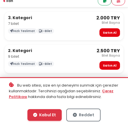
4
İlan
2.000 TRY
3. Kategori
Bilet Başına
7 bilet
Hızlı Teslimat
E-Bilet
Satın Al
2.500 TRY
2. Kategori
Bilet Başına
9 bilet
Hızlı Teslimat
E-Bilet
Satın Al
3.000 TRY
1. Kategori
Bu web sitesi, size en iyi deneyimi sunmak için çerezler
Bilet Başına
7 bilet
kullanmaktadır. Tercihinizi aşağıdan seçebilirsiniz.
Çerez
Politikası
hakkında daha fazla bilgi edinebilirsiniz.
Hızlı Teslimat
E-Bilet
Satın Al
Kabul Et
Reddet
3.000 TRY
Misafir Tribün
Bilet Başına
8 bilet