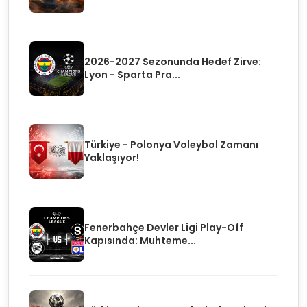
2026-2027 Sezonunda Hedef Zirve:
Lyon - Sparta Pra...
Türkiye - Polonya Voleybol Zamanı
Yaklaşıyor!
Fenerbahçe Devler Ligi Play-Off
Kapısında: Muhteme...