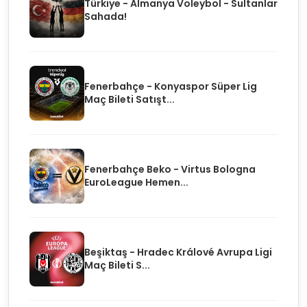
Türkiye - Almanya Voleybol - Sultanlar
Sahada!
Fenerbahçe - Konyaspor Süper Lig
Maç Bileti Satışt...
Fenerbahçe Beko - Virtus Bologna
EuroLeague Hemen...
Beşiktaş - Hradec Králové Avrupa Ligi
Maç Bileti S...