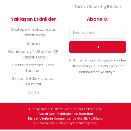
Türkiye Süper Lig Biletleri
Yaklaşan Etkinlikler
Abone Ol
Göztepe - Trabzonspor:
Hazırlık Maçı
Morad
Galatasaray - Villarreal CF:
Hazırlık Maçı
Gizli fırsatları görmek için abone olun
Pozitif Vibrations: Zara
abone olduğunuz anda fiyatlarda
Larsson
indirim fırsatı yakalayın..
Gülşen & Edis - İstanbul
Festivali
BLOK3
Alıcı ve Satıcı Hizmet Bedelleri
Çerez Politikası
Cezai Şart Politikaları ve Bedelleri
Kişisel Verilerin Korunması ve Gizlilik Politikası
Kullanım Koşulları ve Üyelik Sözleşmesi