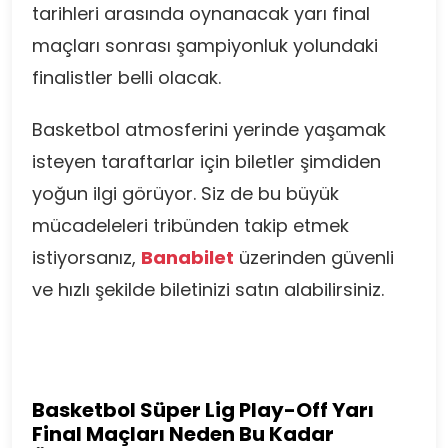
tarihleri arasında oynanacak yarı final
maçları sonrası şampiyonluk yolundaki
finalistler belli olacak.
Basketbol atmosferini yerinde yaşamak
isteyen taraftarlar için biletler şimdiden
yoğun ilgi görüyor. Siz de bu büyük
mücadeleleri tribünden takip etmek
istiyorsanız,
Banabilet
üzerinden güvenli
ve hızlı şekilde biletinizi satın alabilirsiniz.
Basketbol Süper Lig Play-Off Yarı
Final Maçları Neden Bu Kadar