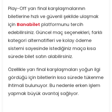
Play-Off yarı final karşılaşmalarının
biletlerine hızlı ve güvenli şekilde ulaşmak
için
Banabilet
platformunu tercih
edebilirsiniz. Güncel maç seçenekleri, farklı
kategori alternatifleri ve kolay ödeme
sistemi sayesinde istediğiniz maça kısa
sürede bilet satın alabilirsiniz.
Özellikle yarı final karşılaşmaları yoğun ilgi
gördüğü için biletlerin kısa sürede tükenme
ihtimali bulunuyor. Bu nedenle erken işlem
yapmak büyük avantaj sağlıyor.