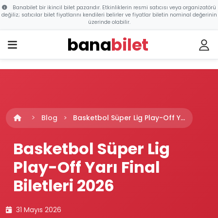
Banabilet bir ikincil bilet pazarıdır. Etkinliklerin resmi satıcısı veya organizatörü
değiliz; satıcılar bilet fiyatlarını kendileri belirler ve fiyatlar biletin nominal değerinin
üzerinde olabilir.
bana
bilet
Blog
Basketbol Süper Lig Play-Off Y...
Basketbol Süper Lig
Play-Off Yarı Final
Biletleri 2026
31 Mayıs 2026