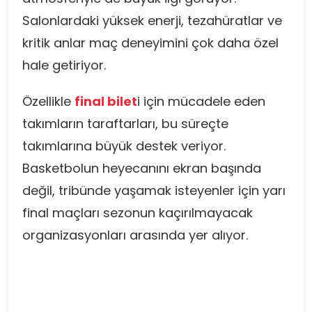
Salonlardaki yüksek enerji, tezahüratlar ve
kritik anlar maç deneyimini çok daha özel
hale getiriyor.
Özellikle
final bilet
i için mücadele eden
takımların taraftarları, bu süreçte
takımlarına büyük destek veriyor.
Basketbolun heyecanını ekran başında
değil, tribünde yaşamak isteyenler için yarı
final maçları sezonun kaçırılmayacak
organizasyonları arasında yer alıyor.