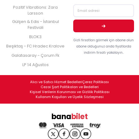
Pozitif Vibrations: Zara
Larsson
Gülşen & Edis - İstanbul
Festivali
BLOK3
Gizli fırsatları görmek için abone olun
Beşiktaş - FC Hradec Kralove
abone olduğunuz anda fiyatlarda
indirim fırsatı yakalayın..
Galatasaray - Çorum Fk
LP 14 Ağustos
Alıcı ve Satıcı Hizmet Bedelleri
Çerez Politikası
Cezai Şart Politikaları ve Bedelleri
Kişisel Verilerin Korunması ve Gizlilik Politikası
Kullanım Koşulları ve Üyelik Sözleşmesi
bana
bilet