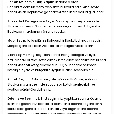
Banabilet.com'a Giriş Yapın:
İlk adım olarak,
Banabilet.com'un resmi web sitesini ziyaret edin. Ana sayfa
genellikle en popüler ve gelecekteki etkinliklere dair bilgiler içerir.
Basketbol Kategorisini Seçin:
Ana sayfada veya menüde
"Basketbol" veya "Spor" kategorisini seçin. Bu sizi Bahçeşehir
Basketbol maçlarına yönlendirecektir.
Maçı Seçin
: İlgilendiğiniz Bahçeşehir Basketbol maçını seçin.
Maçlar genellikle tarih ve rakip takım bilgileriyle listelenir.
Bilet Seçimi:
Maçı seçtikten sonra, hangi kategori ve fiyat
aralığındaki biletleri satın almak istediğinizi seçebilirsiniz. Biletler
genellikle farklı kategorilerde sunulur, bu nedenle oturmak
istediğiniz yere ve bütçenize uygun biletleri seçebilirsiniz.
Koltuk Seçimi:
Daha sonra, istediğiniz koltuğu seçebilirsiniz.
Stadyum planı üzerinden uygun bir koltuk belirleyebilir ve
fiyatları görüntüleyebilirsiniz.
Ödeme ve Teslimat:
Bilet seçiminizi yaptıktan sonra, ödeme
işlemine geçersiniz. Banabilet.com, farklı ödeme seçeneklerini
kabul eder, genellikle kredi kartları veya diğer online ödeme
seçenekleri kullanabilirsiniz. Ardından, biletlerinizi nasıl teslim