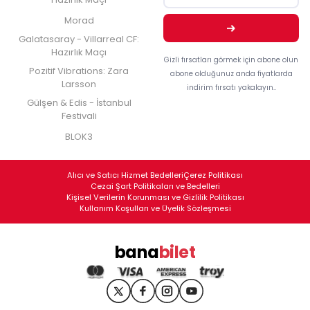
Morad
Galatasaray - Villarreal CF:
Hazırlık Maçı
Gizli fırsatları görmek için abone olun
Pozitif Vibrations: Zara
abone olduğunuz anda fiyatlarda
Larsson
indirim fırsatı yakalayın..
Gülşen & Edis - İstanbul
Festivali
BLOK3
Alıcı ve Satıcı Hizmet Bedelleri
Çerez Politikası
Cezai Şart Politikaları ve Bedelleri
Kişisel Verilerin Korunması ve Gizlilik Politikası
Kullanım Koşulları ve Üyelik Sözleşmesi
bana
bilet