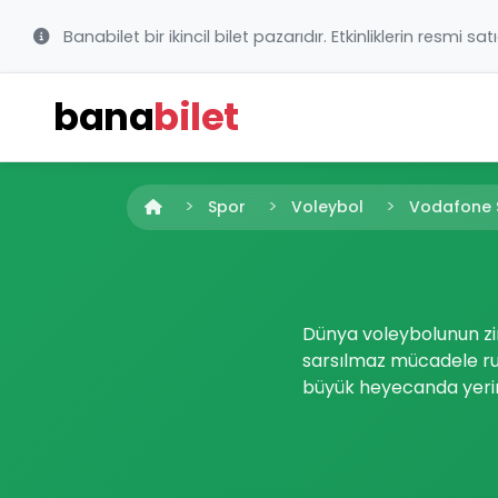
Banabilet bir ikincil bilet pazarıdır. Etkinliklerin resmi sat
bana
bilet
Spor
Voleybol
Vodafone S
Dünya voleybolunun zir
sarsılmaz mücadele ruh
büyük heyecanda yerini