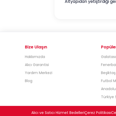
Altyapıdan yetiştirdiği g
Bize Ulaşın
Popüle
Hakkımızda
Galatasa
Alıcı Garantisi
Fenerbah
Yardım Merkezi
Beşiktaş
Blog
Futbol M
Anadolu 
Türkiye S
Alıcı ve Satıcı Hizmet Bedelleri
Çerez Politikası
Cez