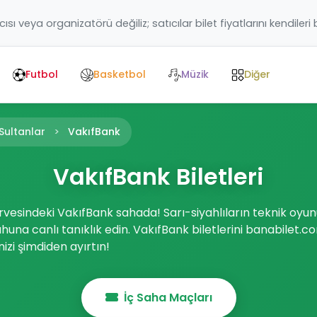
ıcısı veya organizatörü değiliz; satıcılar bilet fiyatlarını kendileri
Futbol
Basketbol
Müzik
Diğer
ultanlar
VakıfBank
VakıfBank Biletleri
vesindeki VakıfBank sahada! Sarı-siyahlıların teknik oyun
una canlı tanıklık edin. VakıfBank biletlerini banabilet.c
zi şimdiden ayırtın!
İç Saha Maçları