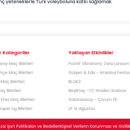
enç yeteneklerle Türk voleyboluna katkı sağlamak.
r Kategoriler
Yaklaşan Etkinlikler
ray Maç Biletleri
Pozitif Vibrations: Zara Larsson
çe Maç Biletleri
Gülşen & Edis - İstanbul Festiva
 Maç Biletleri
BLOK3
aç Biletleri
Beşiktaş - FC Hradec Kralove
Efes Maç Biletleri
Galatasaray - Çorum Fk
üper Lig Biletleri
LP 14 Ağustos
ai Şart Politikaları ve Bedelleri
Kişisel Verilerin Korunması ve Gizlilik