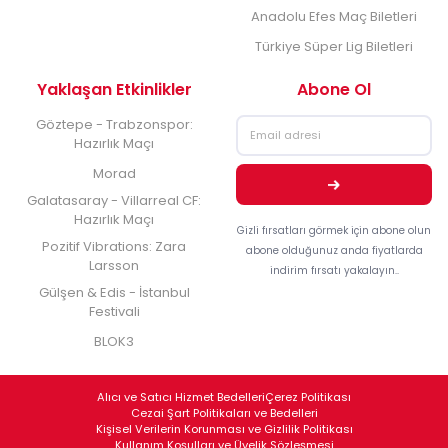
Anadolu Efes Maç Biletleri
Türkiye Süper Lig Biletleri
Yaklaşan Etkinlikler
Abone Ol
Göztepe - Trabzonspor:
Hazırlık Maçı
Morad
Galatasaray - Villarreal CF:
Hazırlık Maçı
Gizli fırsatları görmek için abone olun
Pozitif Vibrations: Zara
abone olduğunuz anda fiyatlarda
Larsson
indirim fırsatı yakalayın..
Gülşen & Edis - İstanbul
Festivali
BLOK3
Alıcı ve Satıcı Hizmet Bedelleri
Çerez Politikası
Cezai Şart Politikaları ve Bedelleri
Kişisel Verilerin Korunması ve Gizlilik Politikası
Kullanım Koşulları ve Üyelik Sözleşmesi