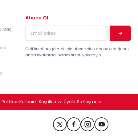
Abone Ol
k Maçı
rlık
Gizli fırsatları görmek için abone olun abone olduğunuz
anda fiyatlarda indirim fırsatı yakalayın..
li
 Politikası
Kullanım Koşulları ve Üyelik Sözleşmesi