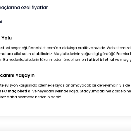
larına özel fiyatlar
ı
 Yolu
ti al
seçeneği, Banabilet.com’da oldukça pratik ve hızlıdır. Web sitemiz
şmalara bilet satın alabilirsiniz. Maç biletlerinin yoğun ilgi gördüğü Premie
. Bu nedenle, biletlerin tükenmeden önce hemen
futbol bileti al
ve maç g
canını Yaşayın
, televizyon karşısında izlemekle kıyaslanamayacak bir deneyimdir. Siz de
FC maç bileti al
ve heyecanı yerinde yaşa. Stadyumdaki her golde binlerc
r kez daha sevmene neden olacak!