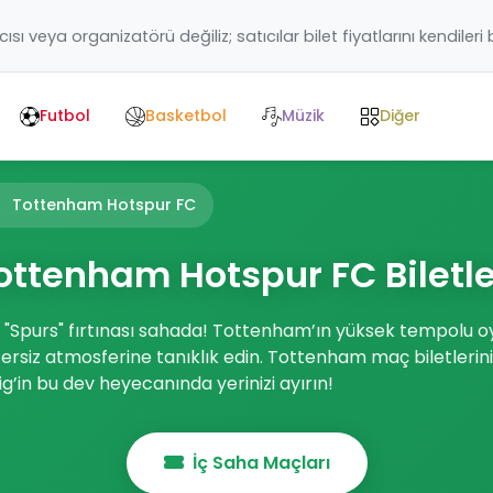
ıcısı veya organizatörü değiliz; satıcılar bilet fiyatlarını kendileri
Futbol
Basketbol
Müzik
Diğer
Tottenham Hotspur FC
ottenham Hotspur FC Biletle
i "Spurs" fırtınası sahada! Tottenham’ın yüksek tempol
rsiz atmosferine tanıklık edin. Tottenham maç biletlerin
ig’in bu dev heyecanında yerinizi ayırın!
İç Saha Maçları