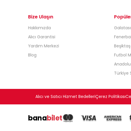
Bize Ulaşın
Popüle
Hakkımızda
Galatasa
Alıcı Garantisi
Fenerbah
Yardım Merkezi
Beşiktaş
Blog
Futbol M
Anadolu 
Türkiye S
Alıcı ve Satıcı Hizmet Bedelleri
Çerez Politikası
Cez
bana
bilet