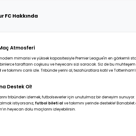
r FC Hakkında
Maç Atmosferi
dern mimarisi ve yüksek kapasitesiyle Premier League'in en görkemli st
inlerce taraftarın coşkusu ve heyecanı sizi saracak. Siz de bu muhteşe
l
ve takımını canlı izle. Tribünde yerini al, tezahüratlara katıl ve Tottenham’ı
ına Destek Ol!
nı tribünden izlemek, futbolseverler için unutulmaz bir deneyim sunuyor. Ö
almak istiyorsanız,
futbol bileti al
ve takımını yerinde destekle! Banabilet
ham’ın heyecan dolu maçlarını izleyebilirsin.