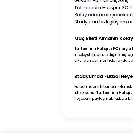
Güvenli ve hızlı alışveriş
Tottenham Hotspur FC maç
Kolay ödeme seçenekleri
Stadyuma hızlı giriş imkan
Maç Bileti Almanın Kolay
Tottenham Hotspur FC maç bile
inceleyebilir, en sevdiğin karşıla
erkenden ayırmanızda fayda var
Stadyumda Futbol Heye
Futbol maçını tribünden izlemek
istiyorsanız,
Tottenham Hotspur 
heyecanı paylaşmak, futbolu bi