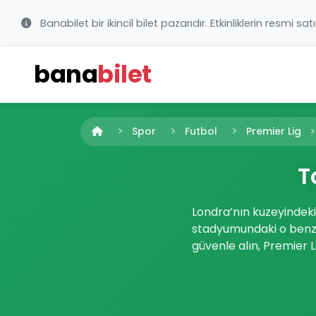
Banabilet bir ikincil bilet pazarıdır. Etkinliklerin resmi sat
bana
bilet
Spor
Futbol
Premier Lig
T
Londra’nın kuzeyindek
stadyumundaki o benze
güvenle alın, Premier L