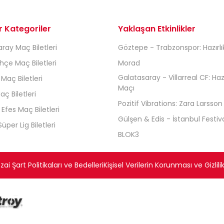
r Kategoriler
Yaklaşan Etkinlikler
ray Maç Biletleri
Göztepe - Trabzonspor: Hazırlı
çe Maç Biletleri
Morad
Galatasaray - Villarreal CF: Hazı
 Maç Biletleri
Maçı
aç Biletleri
Pozitif Vibrations: Zara Larsson
Efes Maç Biletleri
Gülşen & Edis - İstanbul Festiva
üper Lig Biletleri
BLOK3
ai Şart Politikaları ve Bedelleri
Kişisel Verilerin Korunması ve Gizlilik