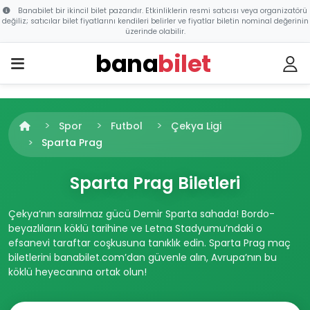
Banabilet bir ikincil bilet pazarıdır. Etkinliklerin resmi satıcısı veya organizatörü
değiliz; satıcılar bilet fiyatlarını kendileri belirler ve fiyatlar biletin nominal değerinin
üzerinde olabilir.
bana
bilet
Spor
Futbol
Çekya Ligi
Sparta Prag
Sparta Prag Biletleri
Çekya’nın sarsılmaz gücü Demir Sparta sahada! Bordo-
beyazlıların köklü tarihine ve Letna Stadyumu’ndaki o
efsanevi taraftar coşkusuna tanıklık edin. Sparta Prag maç
biletlerini banabilet.com’dan güvenle alın, Avrupa’nın bu
köklü heyecanına ortak olun!