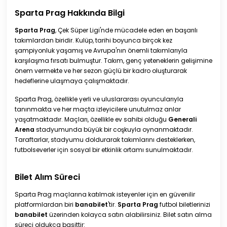
Sparta Prag Hakkında Bilgi
Sparta Prag
, Çek Süper Ligi'nde mücadele eden en başarılı
takımlardan biridir. Kulüp, tarihi boyunca birçok kez
şampiyonluk yaşamış ve Avrupa'nın önemli takımlarıyla
karşılaşma fırsatı bulmuştur. Takım, genç yeteneklerin gelişimine
önem vermekte ve her sezon güçlü bir kadro oluşturarak
hedeflerine ulaşmaya çalışmaktadır.
Sparta Prag, özellikle yerli ve uluslararası oyuncularıyla
tanınmakta ve her maçta izleyicilere unutulmaz anlar
yaşatmaktadır. Maçları, özellikle ev sahibi olduğu
Generali
Arena
stadyumunda büyük bir coşkuyla oynanmaktadır.
Taraftarlar, stadyumu doldurarak takımlarını desteklerken,
futbolseverler için sosyal bir etkinlik ortamı sunulmaktadır.
Bilet Alım Süreci
Sparta Prag maçlarına katılmak isteyenler için en güvenilir
platformlardan biri
banabilet
'tir.
Sparta Prag
futbol biletlerinizi
banabilet
üzerinden kolayca satın alabilirsiniz. Bilet satın alma
süreci oldukça basittir: