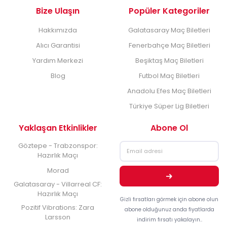
Bize Ulaşın
Popüler Kategoriler
Hakkımızda
Galatasaray Maç Biletleri
Alıcı Garantisi
Fenerbahçe Maç Biletleri
Yardım Merkezi
Beşiktaş Maç Biletleri
Blog
Futbol Maç Biletleri
Anadolu Efes Maç Biletleri
Türkiye Süper Lig Biletleri
Yaklaşan Etkinlikler
Abone Ol
Göztepe - Trabzonspor:
Hazırlık Maçı
Morad
Galatasaray - Villarreal CF:
Hazırlık Maçı
Gizli fırsatları görmek için abone olun
Pozitif Vibrations: Zara
abone olduğunuz anda fiyatlarda
Larsson
indirim fırsatı yakalayın..