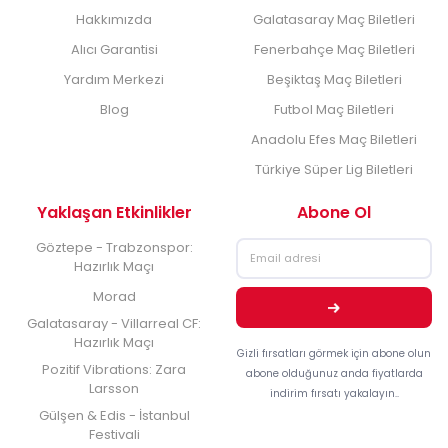
Hakkımızda
Galatasaray Maç Biletleri
Alıcı Garantisi
Fenerbahçe Maç Biletleri
Yardım Merkezi
Beşiktaş Maç Biletleri
Blog
Futbol Maç Biletleri
Anadolu Efes Maç Biletleri
Türkiye Süper Lig Biletleri
Yaklaşan Etkinlikler
Abone Ol
Göztepe - Trabzonspor:
Hazırlık Maçı
Morad
Galatasaray - Villarreal CF:
Hazırlık Maçı
Gizli fırsatları görmek için abone olun
Pozitif Vibrations: Zara
abone olduğunuz anda fiyatlarda
Larsson
indirim fırsatı yakalayın..
Gülşen & Edis - İstanbul
Festivali