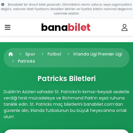
Banabilet bir ikincil bilet pazarıdır. Etkinliklerin resmi satıcısı veya organizatörü
değiliz; satıcılar bilet fiyatlarını kendileri belirler ve fiyatlar biletin nominal değerinin
üzerinde olabilir.
bana
bilet
Spor
Futbol
İrlanda Ligi Premier Ligi
Patricks
Patricks Biletleri
Dublin’in Azizleri sahada! St. Patricks’in kırmızı-beyazlı asaletle
verdiği hırslı mücadeleye ve Richmond Park’ın eşsiz ruhuna
tanıklık edin. St. Patricks maç biletlerini banabilet.com’dan
güvenle alın, İrlanda futbolunun bu büyük heyecanına ortak
olun!