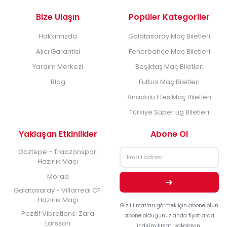
Bize Ulaşın
Popüler Kategoriler
Hakkımızda
Galatasaray Maç Biletleri
Alıcı Garantisi
Fenerbahçe Maç Biletleri
Yardım Merkezi
Beşiktaş Maç Biletleri
Blog
Futbol Maç Biletleri
Anadolu Efes Maç Biletleri
Türkiye Süper Lig Biletleri
Yaklaşan Etkinlikler
Abone Ol
Göztepe - Trabzonspor:
Hazırlık Maçı
Morad
Galatasaray - Villarreal CF:
Hazırlık Maçı
Gizli fırsatları görmek için abone olun
Pozitif Vibrations: Zara
abone olduğunuz anda fiyatlarda
Larsson
indirim fırsatı yakalayın..