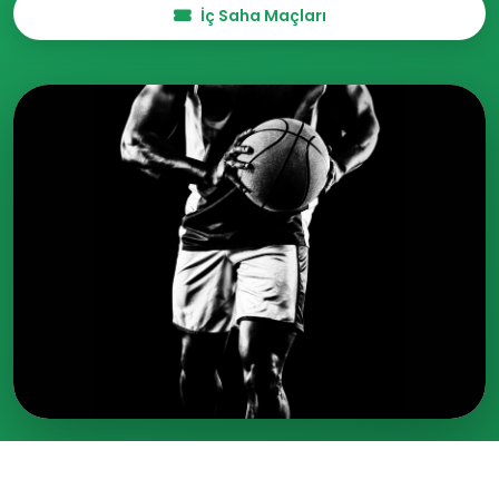
İç Saha Maçları