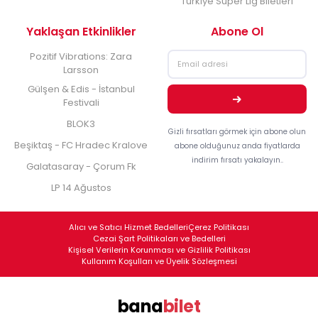
Türkiye Süper Lig Biletleri
Yaklaşan Etkinlikler
Abone Ol
Pozitif Vibrations: Zara
Larsson
Gülşen & Edis - İstanbul
Festivali
BLOK3
Gizli fırsatları görmek için abone olun
Beşiktaş - FC Hradec Kralove
abone olduğunuz anda fiyatlarda
indirim fırsatı yakalayın..
Galatasaray - Çorum Fk
LP 14 Ağustos
Alıcı ve Satıcı Hizmet Bedelleri
Çerez Politikası
Cezai Şart Politikaları ve Bedelleri
Kişisel Verilerin Korunması ve Gizlilik Politikası
Kullanım Koşulları ve Üyelik Sözleşmesi
bana
bilet