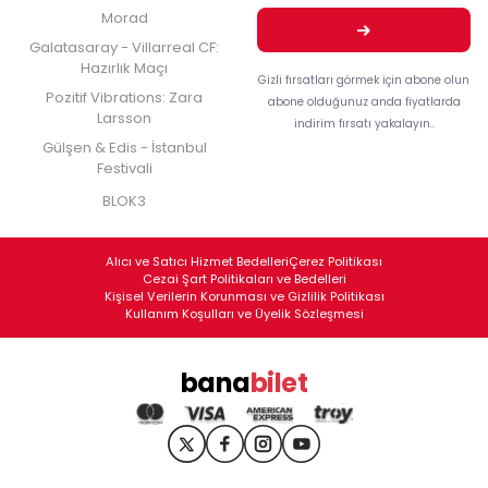
Morad
Galatasaray - Villarreal CF:
Hazırlık Maçı
Gizli fırsatları görmek için abone olun
Pozitif Vibrations: Zara
abone olduğunuz anda fiyatlarda
Larsson
indirim fırsatı yakalayın..
Gülşen & Edis - İstanbul
Festivali
BLOK3
Alıcı ve Satıcı Hizmet Bedelleri
Çerez Politikası
Cezai Şart Politikaları ve Bedelleri
Kişisel Verilerin Korunması ve Gizlilik Politikası
Kullanım Koşulları ve Üyelik Sözleşmesi
bana
bilet