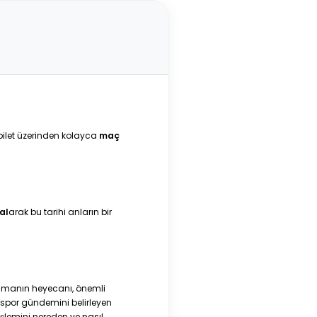
bilet üzerinden kolayca
maç
 al
arak bu tarihi anların bir
 almanın heyecanı, önemli
 spor gündemini belirleyen
işlemini nereden ve nasıl