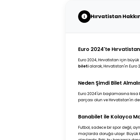
Hırvatistan Hakk
Euro 2024'te Hırvatistan
Euro 2024, Hırvatistan için büyü
bileti
alarak, Hırvatistan'ın Eur
Neden Şimdi Bilet Almalı
Euro 2024'ün başlamasına kısa bir
parçası olun ve Hırvatistan'ın d
Banabilet ile Kolayca Maç
Futbol, sadece bir spor değil, a
maçlarda doruğa ulaşır. Büyük ka
olaylardır. Peki, bu benzersiz de