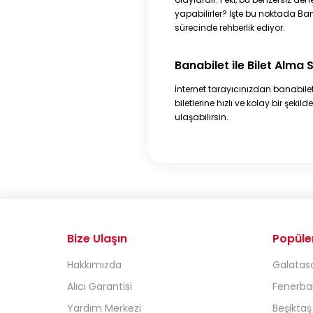
yapabilirler? İşte bu noktada Ba
sürecinde rehberlik ediyor.
Banabilet ile Bilet Alma 
İnternet tarayıcınızdan
banabile
biletlerine hızlı ve kolay bir şek
ulaşabilirsin.
Bize Ulaşın
Popüle
Hakkımızda
Galatasa
Alıcı Garantisi
Fenerbah
Yardım Merkezi
Beşiktaş