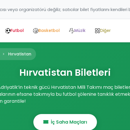
ıcısı veya organizatörü değiliz; satıcılar bilet fiyatlarını kendileri
Futbol
Basketbol
Müzik
Diğer
Hırvatistan
Hırvatistan Biletleri
riyatik’in teknik gücü Hırvatistan Milli Takımı maç biletl
arının efsane takımıyla bu futbol şölenine tanıklık etmek iç
n garantile!
İç Saha Maçları