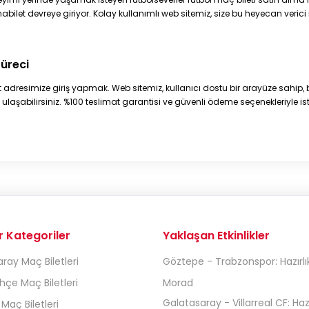
nabilet devreye giriyor. Kolay kullanımlı web sitemiz, size bu heyecan veri
Süreci
t
adresimize giriş yapmak. Web sitemiz, kullanıcı dostu bir arayüze sahip,
ilde ulaşabilirsiniz. %100 teslimat garantisi ve güvenli ödeme seçenekleriyle i
r Kategoriler
Yaklaşan Etkinlikler
ray Maç Biletleri
Göztepe - Trabzonspor: Hazırlı
çe Maç Biletleri
Morad
Galatasaray - Villarreal CF: Hazı
 Maç Biletleri