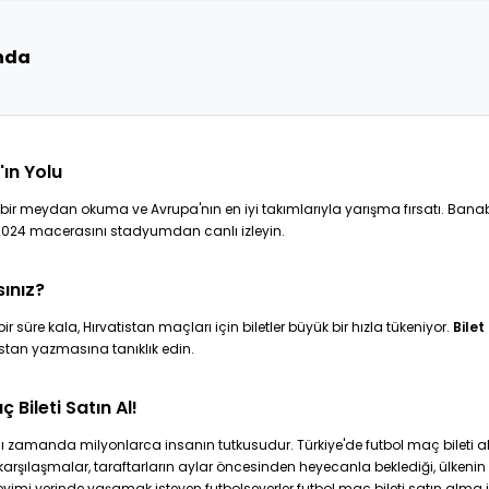
ında
'ın Yolu
k bir meydan okuma ve Avrupa'nın en iyi takımlarıyla yarışma fırsatı. Bana
o 2024 macerasını stadyumdan canlı izleyin.
sınız?
 süre kala, Hırvatistan maçları için biletler büyük bir hızla tükeniyor.
Bilet
estan yazmasına tanıklık edin.
 Bileti Satın Al!
ynı zamanda milyonlarca insanın tutkusudur. Türkiye'de futbol maç bileti
rşılaşmalar, taraftarların aylar öncesinden heyecanla beklediği, ülkenin
neyimi yerinde yaşamak isteyen futbolseverler futbol maç bileti satın alma 