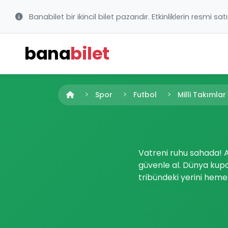
Banabilet bir ikincil bilet pazarıdır. Etkinliklerin resmi sat
bana
bilet
Spor
Futbol
Milli Takımlar
Vatreni ruhu sahada! Ad
güvenle al. Dünya kupal
tribündeki yerini heme