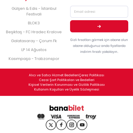
Gülşen & Edis - İstanbul
Festivali
BLOK3
Beşiktaş - FC Hradec Kralove
Gizli fırsatları görmek için abone olun
Galatasaray - Çorum Fk
abone olduğunuz anda fiyatlarda
LP 14 Ağustos
indirim fırsatı yakalayın..
Kasımpaşa - Trabzonspor
Alıcı ve Satıcı Hizmet Bedelleri
Çerez Politikası
Cezai Şart Politikaları ve Bedelleri
Kişisel Verilerin Korunması ve Gizlilik Politikası
Kullanım Koşulları ve Üyelik Sözleşmesi
bana
bilet