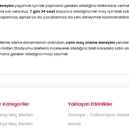
eneyimi
yaşamak için tek yapmanız gereken istediğiniz bilete karar verme
ne son veriyoruz.
7 gün 24 saat
boyunca istediğiniz her maç için bilet satın
daşlarınıza, eşinize ya da çocuklarınıza da yeni deneyimler kazandırabilirsi
kinlik izleme dönemlerinin ardından,
canlı maç izleme deneyimi
yeniden
 Gallen Stadyumu biletlerini inceleyerek istediğiniz bileti kolaylıkla satın 
manız gereken istediğiniz maçı seçmek.
r Kategoriler
Yaklaşan Etkinlikler
ray Maç Biletleri
Göztepe - Trabzonspor: Hazırlı
çe Maç Biletleri
Morad