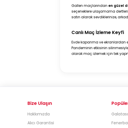
Gallen maçlarından
en güzel d
seçeneklere ulaşamama dertleri
satın alarak sevdiklerinize, arka
Canlı Maç İzleme Keyfi
Evde kapanma ve ekranlardan et
Pandeminin etkisinin silinmesiyle
olarak maç izlemek için tek yap
Bize Ulaşın
Popüle
Hakkımızda
Galatasa
Alıcı Garantisi
Fenerbah