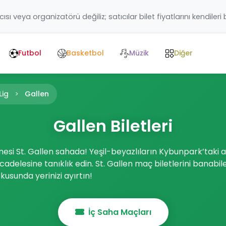
ıcısı veya organizatörü değiliz; satıcılar bilet fiyatlarını kendileri
Futbol
Basketbol
Müzik
Diğer
Lig
Gallen
Gallen Biletleri
anesi St. Gallen sahada! Yeşil-beyazlıların Kybunpark’taki 
adelesine tanıklık edin. St. Gallen maç biletlerini banab
utkusunda yerinizi ayırtın!
İç Saha Maçları