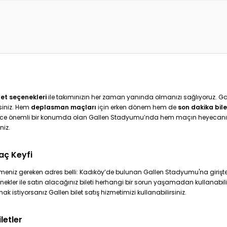
let seçenekleri
ile takımınızın her zaman yanında olmanızı sağlıyoruz. 
rsiniz. Hem
deplasman maçları
için erken dönem hem de
son dakika bile
rece önemli bir konumda olan Gallen Stadyumu’nda hem maçın heyecanın
niz.
aç Keyfi
tmeniz gereken adres belli: Kadıköy’de bulunan Gallen Stadyumu'na girişte B
nekler ile satın alacağınız bileti herhangi bir sorun yaşamadan kullanabili
k istiyorsanız Gallen bilet satış hizmetimizi kullanabilirsiniz.
letler