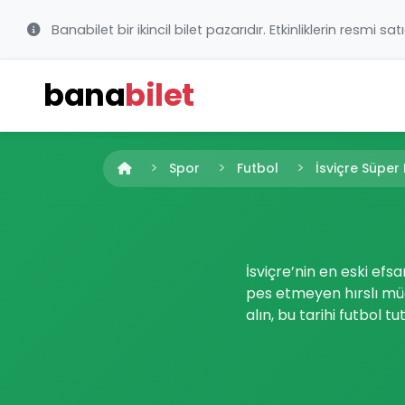
Banabilet bir ikincil bilet pazarıdır. Etkinliklerin resmi sat
bana
bilet
Spor
Futbol
İsviçre Süper 
İsviçre’nin en eski efs
pes etmeyen hırslı müc
alın, bu tarihi futbol t