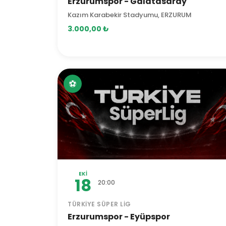
Erzurumspor - Galatasaray
Kazım Karabekir Stadyumu, ERZURUM
3.000,00 ₺
⚽
EKI
18
20:00
TÜRKIYE SÜPER LIG
Erzurumspor - Eyüpspor