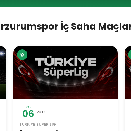
Erzurumspor İç Saha Maçlar
⚽
EYL
06
20:00
TÜRKIYE SÜPER LIG