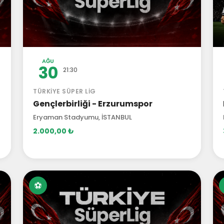
AĞU
30
21:30
TÜRKIYE SÜPER LIG
Gençlerbirliği - Erzurumspor
Eryaman Stadyumu, İSTANBUL
2.000,00 ₺
⚽