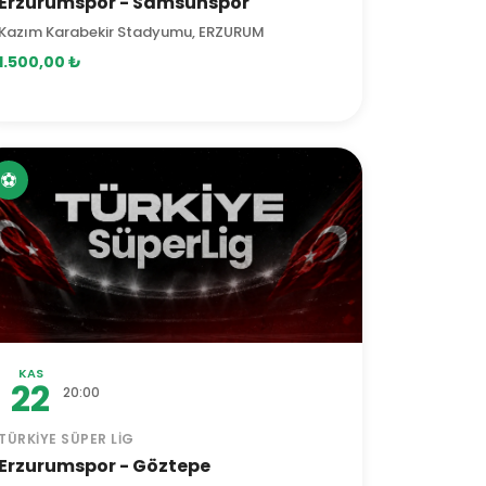
Erzurumspor - Samsunspor
Kazım Karabekir Stadyumu, ERZURUM
1.500,00 ₺
⚽
KAS
22
20:00
TÜRKIYE SÜPER LIG
Erzurumspor - Göztepe