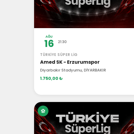
AĞU
16
21:30
TÜRKIYE SÜPER LIG
Amed SK - Erzurumspor
Diyarbakır Stadyumu, DİYARBAKIR
1.750,00 ₺
⚽