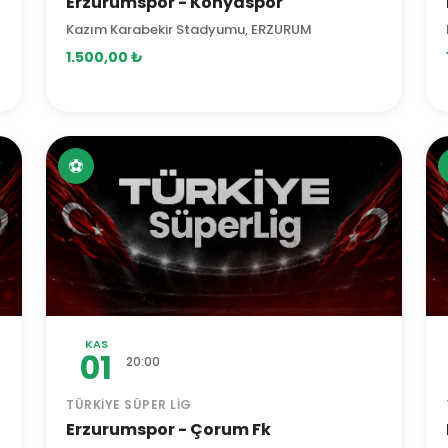
Erzurumspor - Konyaspor
Kazım Karabekir Stadyumu, ERZURUM
1.500,00 ₺
⚽
KAS
01
20:00
TÜRKIYE SÜPER LIG
Erzurumspor - Çorum Fk