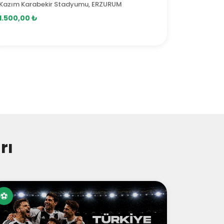
Kazım Karabekir Stadyumu, ERZURUM
1.500,00 ₺
rı
⚽