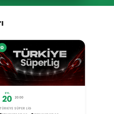
ı
⚽
EYL
20
20:00
TÜRKIYE SÜPER LIG