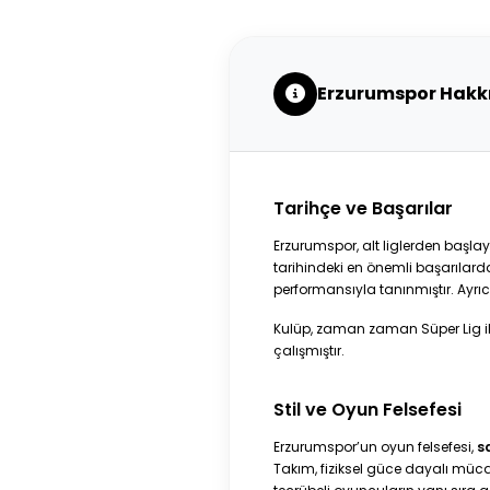
Erzurumspor Hakk
Tarihçe ve Başarılar
Erzurumspor, alt liglerden başl
tarihindeki en önemli başarılard
performansıyla tanınmıştır. Ayrı
Kulüp, zaman zaman Süper Lig il
çalışmıştır.
Stil ve Oyun Felsefesi
Erzurumspor’un oyun felsefesi,
s
Takım, fiziksel güce dayalı mücad