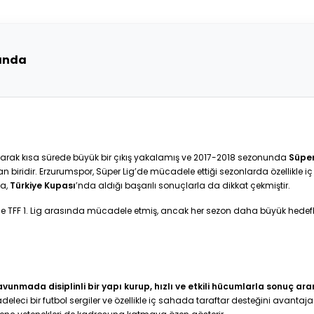
ında
ayarak kısa sürede büyük bir çıkış yakalamış ve 2017-2018 sezonunda
Süper
an biridir. Erzurumspor, Süper Lig’de mücadele ettiği sezonlarda özellikle
ca,
Türkiye Kupası
’nda aldığı başarılı sonuçlarla da dikkat çekmiştir.
e TFF 1. Lig arasında mücadele etmiş, ancak her sezon daha büyük hedef
avunmada disiplinli bir yapı kurup, hızlı ve etkili hücumlarla sonuç ar
eleci bir futbol sergiler ve özellikle iç sahada taraftar desteğini avantaja