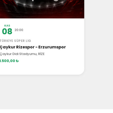
KAS
08
20:00
TÜRKIYE SÜPER LIG
Çaykur Rizespor - Erzurumspor
Çaykur Didi Stadyumu, RİZE
1.500,00 ₺