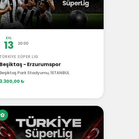
EYL
13
20:00
TÜRKIYE SÜPER LIG
Beşiktaş - Erzurumspor
Beşiktaş Park Stadyumu, İSTANBUL
3.300,00 ₺
⚽