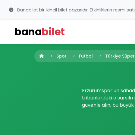
Banabilet bir ikincil bilet pazarıdır. Etkinliklerin resmi sat
bana
bilet
Spor
Futbol
Türkiye Süper
Erzurumspor’un sahadak
tribünlerdeki o sarsıl
güvenle alın, bu büyük 