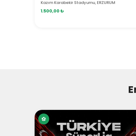
Kazım Karabekir Stadyumu, ERZURUM
1.500,00 ₺
E
⚽