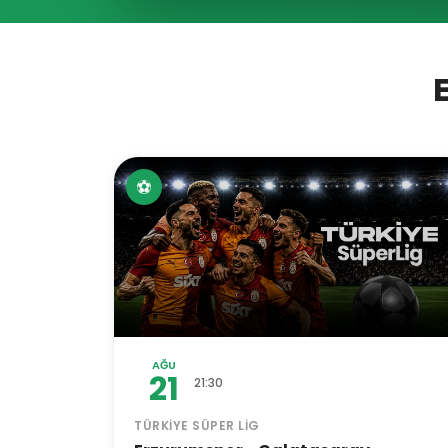
⚽
AĞU
21
21:30
TÜRKIYE SÜPER LIG