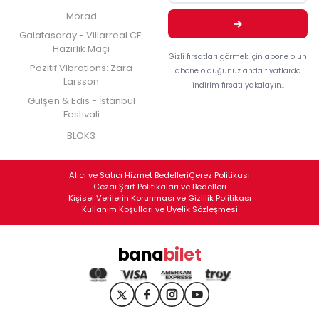
Morad
Galatasaray - Villarreal CF:
Hazırlık Maçı
Gizli fırsatları görmek için abone olun
Pozitif Vibrations: Zara
abone olduğunuz anda fiyatlarda
Larsson
indirim fırsatı yakalayın..
Gülşen & Edis - İstanbul
Festivali
BLOK3
Alıcı ve Satıcı Hizmet Bedelleri
Çerez Politikası
Cezai Şart Politikaları ve Bedelleri
Kişisel Verilerin Korunması ve Gizlilik Politikası
Kullanım Koşulları ve Üyelik Sözleşmesi
bana
bilet