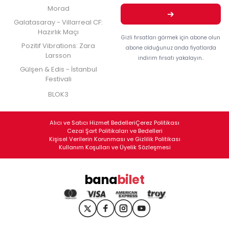
Morad
Galatasaray - Villarreal CF:
Hazırlık Maçı
Gizli fırsatları görmek için abone olun
Pozitif Vibrations: Zara
abone olduğunuz anda fiyatlarda
Larsson
indirim fırsatı yakalayın..
Gülşen & Edis - İstanbul
Festivali
BLOK3
Alıcı ve Satıcı Hizmet Bedelleri
Çerez Politikası
Cezai Şart Politikaları ve Bedelleri
Kişisel Verilerin Korunması ve Gizlilik Politikası
Kullanım Koşulları ve Üyelik Sözleşmesi
bana
bilet