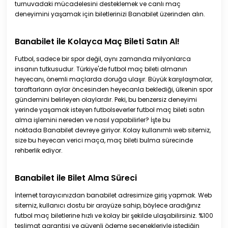
turnuvadaki mücadelesini desteklemek ve canlı maç
deneyimini yaşamak için biletlerinizi Banabilet üzerinden alın.
Banabilet ile Kolayca Maç Bileti Satın Al!
Futbol, sadece bir spor değil, aynı zamanda milyonlarca
insanın tutkusudur. Türkiye'de futbol maç bileti almanın
heyecanı, önemli maçlarda doruğa ulaşır. Büyük karşılaşmalar,
taraftarların aylar öncesinden heyecanla beklediği, ülkenin spor
gündemini belirleyen olaylardır. Peki, bu benzersiz deneyimi
yerinde yaşamak isteyen futbolseverler futbol maç bileti satın
alma işlemini nereden ve nasıl yapabilirler? İşte bu
noktada Banabilet devreye giriyor. Kolay kullanımlı web sitemiz,
size bu heyecan verici maça, maç bileti bulma sürecinde
rehberlik ediyor.
Banabilet ile Bilet Alma Süreci
İnternet tarayıcınızdan
banabilet
adresimize giriş yapmak. Web
sitemiz, kullanıcı dostu bir arayüze sahip, böylece aradığınız
futbol maç biletlerine hızlı ve kolay bir şekilde ulaşabilirsiniz. %100
teslimat garantisi ve güvenli ödeme seçenekleriyle istediğin