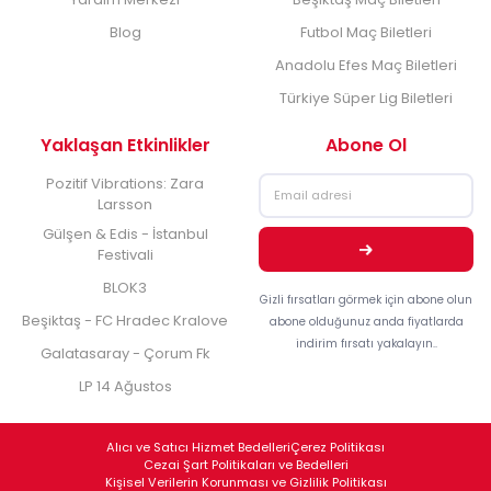
Blog
Futbol Maç Biletleri
Anadolu Efes Maç Biletleri
Türkiye Süper Lig Biletleri
Yaklaşan Etkinlikler
Abone Ol
Pozitif Vibrations: Zara
Larsson
Gülşen & Edis - İstanbul
Festivali
BLOK3
Gizli fırsatları görmek için abone olun
Beşiktaş - FC Hradec Kralove
abone olduğunuz anda fiyatlarda
indirim fırsatı yakalayın..
Galatasaray - Çorum Fk
LP 14 Ağustos
Alıcı ve Satıcı Hizmet Bedelleri
Çerez Politikası
Cezai Şart Politikaları ve Bedelleri
Kişisel Verilerin Korunması ve Gizlilik Politikası