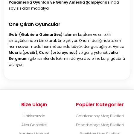
Panamerika Oyunları ve Güney Amerika Şampiyonası
'nda
sayısız altın madalya
Öne Çıkan Oyuncular
Gabi (Gabriela Guimarães)
takımın kaptanı ve en etkili
smaçörlerinden biri olarak öne çıkıyor. Onun liderliğinde takım
hem savunmada hem hücumda büyük denge sağlıyor. Ayrıca
Macris (pasör)
,
Carol (orta oyuncu)
ve genç yetenek
Julia
Bergmann
gibi isimler de takımın dünya devlerine karşı gücünü
artırıyor.
Bize Ulaşın
Popüler Kategoriler
Hakkımızda
Galatasaray Maç Biletleri
Alıcı Garantisi
Fenerbahçe Maç Biletleri
Yardım Merkezi
Beşiktaş Maç Biletleri