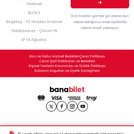
Festivali
BLOK3
Gizli fırsatları görmek için abone olun
Beşiktaş - FC Hradec Kralove
abone olduğunuz anda fiyatlarda
indirim fırsatı yakalayın..
Galatasaray - Çorum Fk
LP 14 Ağustos
Alıcı ve Satıcı Hizmet Bedelleri
Çerez Politikası
Cezai Şart Politikaları ve Bedelleri
Kişisel Verilerin Korunması ve Gizlilik Politikası
Kullanım Koşulları ve Üyelik Sözleşmesi
bana
bilet
Bu web sitesi, size en iyi deneyimi sunmak için çerezler