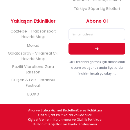
Türkiye Süper Lig Biletleri
Yaklaşan Etkinlikler
Abone Ol
Göztepe - Trabzonspor:
Hazırlık Maçı
Morad
Galatasaray - Villarreal CF:
Hazırlık Maçı
Gizli fırsatları görmek için abone olun
Pozitif Vibrations: Zara
abone olduğunuz anda fiyatlarda
Larsson
indirim fırsatı yakalayın..
Gülşen & Edis - İstanbul
Festivali
BLOK3
Alıcı ve Satıcı Hizmet Bedelleri
Çerez Politikası
Cezai Şart Politikaları ve Bedelleri
Kişisel Verilerin Korunması ve Gizlilik Politikası
Kullanım Koşulları ve Üyelik Sözleşmesi