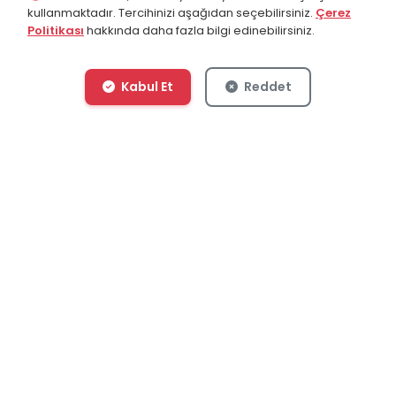
kullanmaktadır. Tercihinizi aşağıdan seçebilirsiniz.
Çerez
Politikası
hakkında daha fazla bilgi edinebilirsiniz.
Kabul Et
Reddet
Bize Ulaşın
Popüler Kategoriler
Hakkımızda
Galatasaray Maç Biletleri
Alıcı Garantisi
Fenerbahçe Maç Biletleri
Yardım Merkezi
Beşiktaş Maç Biletleri
Blog
Futbol Maç Biletleri
Anadolu Efes Maç Biletleri
Türkiye Süper Lig Biletleri