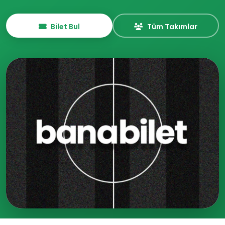
Bilet Bul
Tüm Takımlar