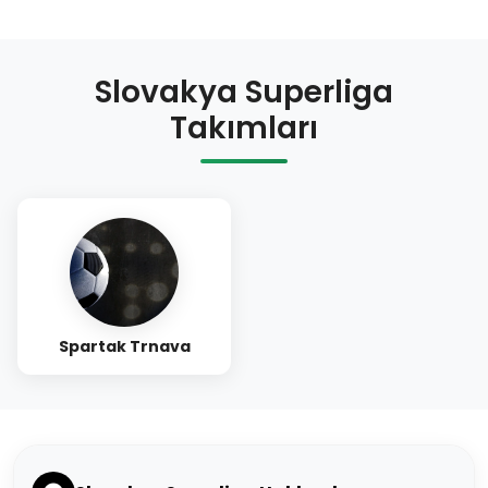
Slovakya Superliga
Takımları
Spartak Trnava