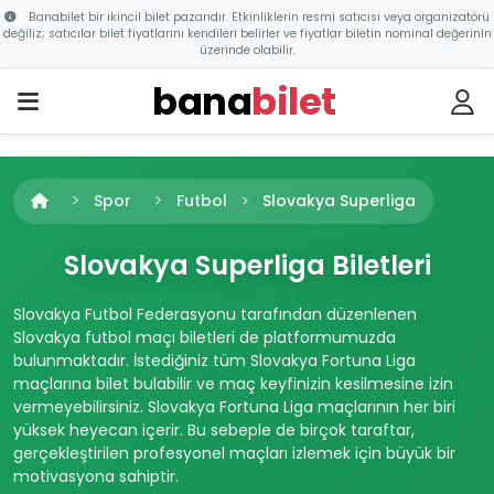
Banabilet bir ikincil bilet pazarıdır. Etkinliklerin resmi satıcısı veya organizatörü
değiliz; satıcılar bilet fiyatlarını kendileri belirler ve fiyatlar biletin nominal değerinin
üzerinde olabilir.
bana
bilet
Spor
Futbol
Slovakya Superliga
Slovakya Superliga Biletleri
Slovakya Futbol Federasyonu tarafından düzenlenen
Slovakya futbol maçı biletleri de platformumuzda
bulunmaktadır. İstediğiniz tüm Slovakya Fortuna Liga
maçlarına bilet bulabilir ve maç keyfinizin kesilmesine izin
vermeyebilirsiniz. Slovakya Fortuna Liga maçlarının her biri
yüksek heyecan içerir. Bu sebeple de birçok taraftar,
gerçekleştirilen profesyonel maçları izlemek için büyük bir
motivasyona sahiptir.