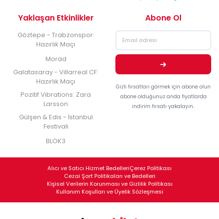
Yaklaşan Etkinlikler
Abone Ol
Göztepe - Trabzonspor:
Hazırlık Maçı
Morad
Galatasaray - Villarreal CF:
Hazırlık Maçı
Gizli fırsatları görmek için abone olun
Pozitif Vibrations: Zara
abone olduğunuz anda fiyatlarda
Larsson
indirim fırsatı yakalayın..
Gülşen & Edis - İstanbul
Festivali
BLOK3
Alıcı ve Satıcı Hizmet Bedelleri
Çerez Politikası
Cezai Şart Politikaları ve Bedelleri
Kişisel Verilerin Korunması ve Gizlilik Politikası
Kullanım Koşulları ve Üyelik Sözleşmesi