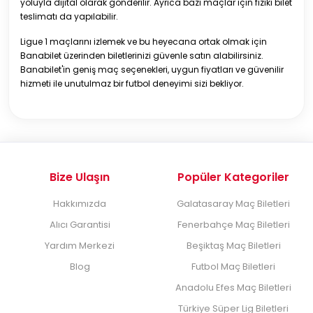
yoluyla dijital olarak gönderilir. Ayrıca bazı maçlar için fiziki bilet
teslimatı da yapılabilir.
Ligue 1 maçlarını izlemek ve bu heyecana ortak olmak için
Banabilet üzerinden biletlerinizi güvenle satın alabilirsiniz.
Banabilet'in geniş maç seçenekleri, uygun fiyatları ve güvenilir
hizmeti ile unutulmaz bir futbol deneyimi sizi bekliyor.
Bize Ulaşın
Popüler Kategoriler
Hakkımızda
Galatasaray Maç Biletleri
Alıcı Garantisi
Fenerbahçe Maç Biletleri
Yardım Merkezi
Beşiktaş Maç Biletleri
Blog
Futbol Maç Biletleri
Anadolu Efes Maç Biletleri
Türkiye Süper Lig Biletleri