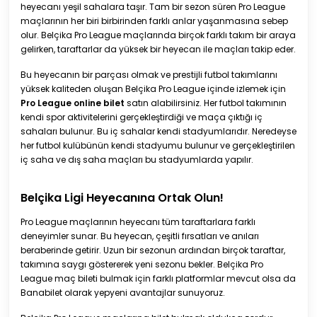
heyecanı yeşil sahalara taşır. Tam bir sezon süren Pro League
maçlarının her biri birbirinden farklı anlar yaşanmasına sebep
olur. Belçika Pro League maçlarında birçok farklı takım bir araya
gelirken, taraftarlar da yüksek bir heyecan ile maçları takip eder.
Bu heyecanın bir parçası olmak ve prestijli futbol takımlarını
yüksek kaliteden oluşan Belçika Pro League içinde izlemek için
Pro League online bilet
satın alabilirsiniz. Her futbol takımının
kendi spor aktivitelerini gerçekleştirdiği ve maça çıktığı iç
sahaları bulunur. Bu iç sahalar kendi stadyumlarıdır. Neredeyse
her futbol kulübünün kendi stadyumu bulunur ve gerçekleştirilen
iç saha ve dış saha maçları bu stadyumlarda yapılır.
Belçika Ligi Heyecanına Ortak Olun!
Pro League maçlarının heyecanı tüm taraftarlara farklı
deneyimler sunar. Bu heyecan, çeşitli fırsatları ve anıları
beraberinde getirir. Uzun bir sezonun ardından birçok taraftar,
takımına saygı göstererek yeni sezonu bekler. Belçika Pro
League maç bileti bulmak için farklı platformlar mevcut olsa da
Banabilet olarak yepyeni avantajlar sunuyoruz.