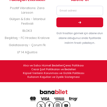
Pozitif Vibrations: Zara
Larsson
Gülşen & Edis - İstanbul
Festivali
BLOK3
Gizli fırsatları görmek için abone olun
Beşiktaş - FC Hradec Kralove
abone olduğunuz anda fiyatlarda
indirim fırsatı yakalayın..
Galatasaray - Çorum Fk
LP 14 Ağustos
Alıcı ve Satıcı Hizmet Bedelleri
Çerez Politikası
Cezai Şart Politikaları ve Bedelleri
Kişisel Verilerin Korunması ve Gizlilik Politikası
Kullanım Koşulları ve Üyelik Sözleşmesi
bana
bilet