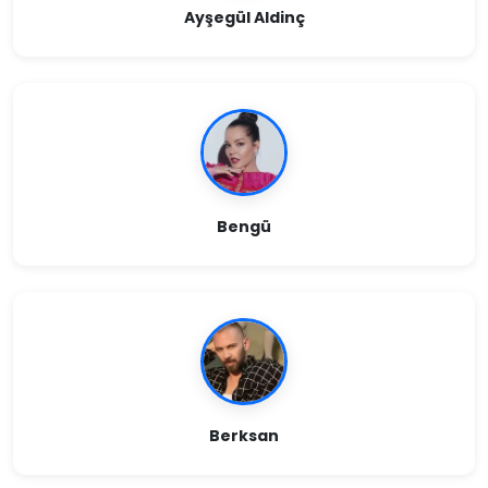
Ayşegül Aldinç
Bengü
Berksan