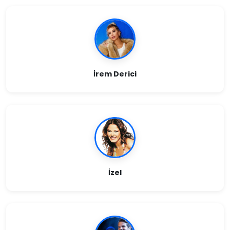
İrem Derici
İzel