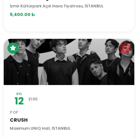
İzmir Kültürpark Açık Hava Tiyatrosu, İSTANBUL
5,400.00 ₺
EYL
12
21:00
POP
CRUSH
Maximum UNIQ Hall, İSTANBUL