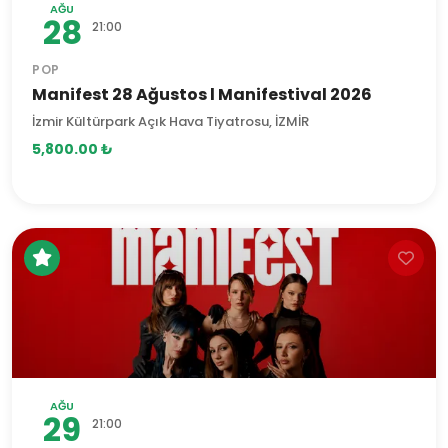
AĞU
28
21:00
POP
Manifest 28 Ağustos l Manifestival 2026
İzmir Kültürpark Açık Hava Tiyatrosu, İZMİR
5,800.00 ₺
AĞU
29
21:00