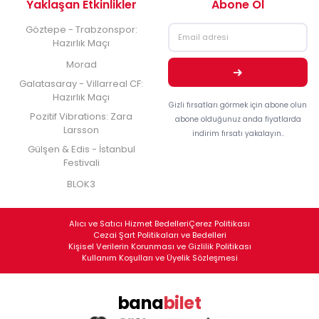
Yaklaşan Etkinlikler
Abone Ol
Göztepe - Trabzonspor:
Hazırlık Maçı
Morad
Galatasaray - Villarreal CF:
Hazırlık Maçı
Gizli fırsatları görmek için abone olun
Pozitif Vibrations: Zara
abone olduğunuz anda fiyatlarda
Larsson
indirim fırsatı yakalayın..
Gülşen & Edis - İstanbul
Festivali
BLOK3
Alıcı ve Satıcı Hizmet Bedelleri
Çerez Politikası
Cezai Şart Politikaları ve Bedelleri
Kişisel Verilerin Korunması ve Gizlilik Politikası
Kullanım Koşulları ve Üyelik Sözleşmesi
bana
bilet