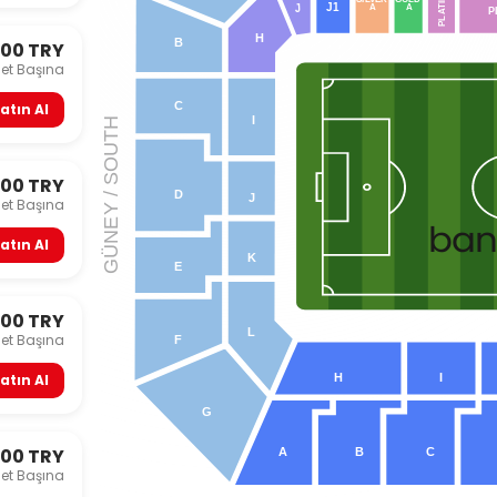
J1
J
A
A
P
A
PL
H
B
000 TRY
let Başına
C
atın Al
I
 / SOUTH
500 TRY
D
J
let Başına
Y
ba
GÜNE
atın Al
K
E
500 TRY
L
let Başına
F
atın Al
H
I
G
500 TRY
A
B
C
let Başına