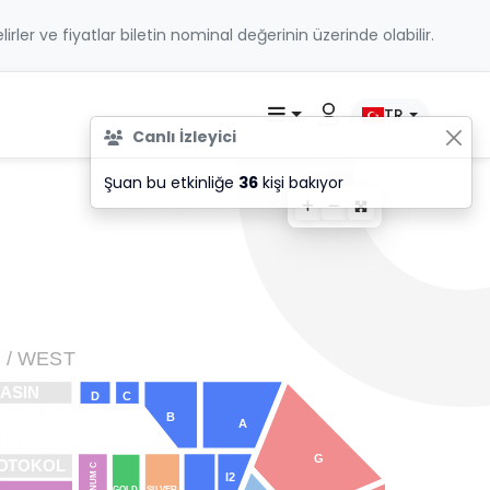
belirler ve fiyatlar biletin nominal değerinin üzerinde olabilir.
TR
Canlı İzleyici
Şuan bu etkinliğe
36
kişi bakıyor
I / WES
T
ASIN
D
C
B
A
G
O
T
OKO
L
TINUM C
I2
GOLD
SI
L
VER