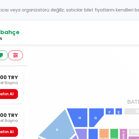
atıcısı veya organizatörü değiliz; satıcılar bilet fiyatlarını kendileri 
rbahçe
N
500 TRY
let Başına
atın Al
B
A
T
B
F
E
500 TRY
G
H
let Başına
A
atın Al
PR
 A
TINUM
SI
L
VER
GOLD