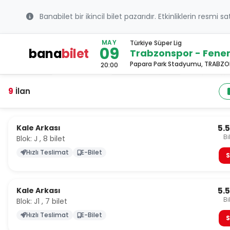
Banabilet bir ikincil bilet pazarıdır. Etkinliklerin resmi s
MAY
Türkiye Süper Lig
09
bana
bilet
Trabzonspor - Fene
Papara Park Stadyumu, TRABZO
20:00
9
İlan
5.
Kale Arkası
Bi
Blok: J , 8 bilet
Hızlı Teslimat
E-Bilet
S
5.
Kale Arkası
Bi
Blok: J1 , 7 bilet
Hızlı Teslimat
E-Bilet
S