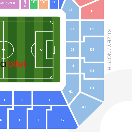
I1
B
B
L
A
TINUM B
A
PL
L1
F
K1
E1
KUZE
Y
 / NO
D1
J1
na
bilet
R
TH
I1
C1
B1
H1
J
K
L
A1
D
E
F
G