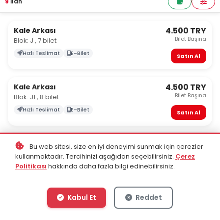
9
İlan
4.500 TRY
Kale Arkası
Bilet Başına
Blok: J , 7 bilet
Hızlı Teslimat
E-Bilet
Satın Al
4.500 TRY
Kale Arkası
Bilet Başına
Blok: J1 , 8 bilet
Hızlı Teslimat
E-Bilet
Satın Al
5.000 TRY
Fırtına Tribünü
Bu web sitesi, size en iyi deneyimi sunmak için çerezler
Bilet Başına
7 bilet
kullanmaktadır. Tercihinizi aşağıdan seçebilirsiniz.
Çerez
Politikası
hakkında daha fazla bilgi edinebilirsiniz.
Hızlı Teslimat
E-Bilet
Satın Al
Kabul Et
Reddet
5.500 TRY
Doğu
Bilet Başına
8 bilet