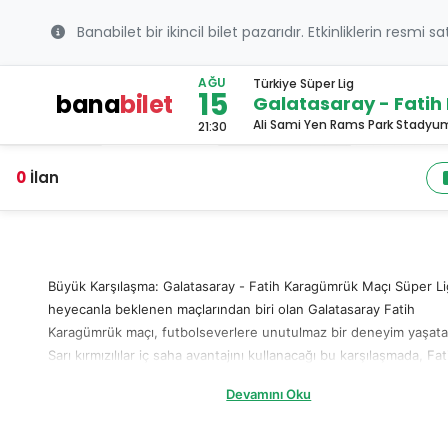
Banabilet bir ikincil bilet pazarıdır. Etkinliklerin resmi s
AĞU
Türkiye Süper Lig
15
bana
bilet
Galatasaray - Fati
Ali Sami Yen Rams Park Stadyu
21:30
0
İlan
Büyük Karşılaşma: Galatasaray - Fatih Karagümrük Maçı Süper Li
heyecanla beklenen maçlarından biri olan Galatasaray Fatih
Karagümrük maçı, futbolseverlere unutulmaz bir deneyim yaşata
Sarı kırmızılılar iç saha avantajını kullanacağı bu karşılaşmada, Fat
Karagümrük mücadeleci yapısıyla dikkat çekecek. Bu önemli
Devamını Oku
karşılaşma, Süper Lig sıralamasında belirleyici bir rol oynayacak.
Futbolseverler, hem sahadaki rekabeti hem de tribünlerdeki co
kaçırmamak için şimdiden hazırlıklarını yapmaya başladı. Maçı tr