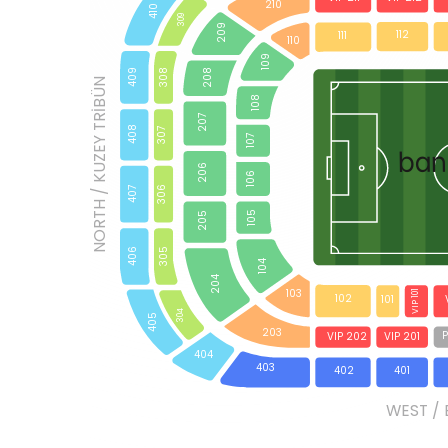
210
410
309
gümrük
209
112
111
110
109
208
308
409
NORTH / KUZEY TRİBÜN
 bir
108
an?
207
408
307
nan
107
ban
k maç
206
106
hi
306
407
tasaray
105
205
i Sami
305
406
104
204
103
VIP 101
102
101
304
405
atih
203
P
VIP 202
VIP 201
por
404
403
402
401
rsat
WEST / 
 cevabı