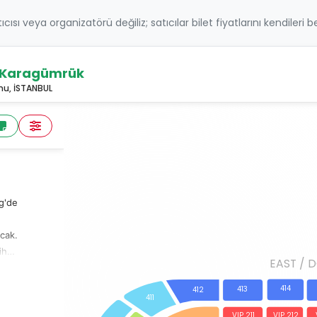
atıcısı veya organizatörü değiliz; satıcılar bilet fiyatlarını kendileri 
h Karagümrük
mu, İSTANBUL
g'de
cak.
ih
EAST / 
414
413
412
411
şkuyu
VIP 211
VIP 212
ibünden