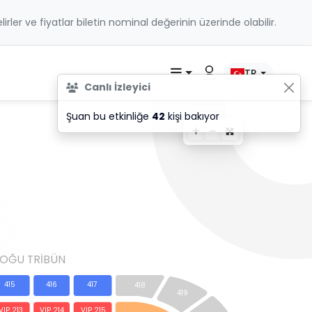
belirler ve fiyatlar biletin nominal değerinin üzerinde olabilir.
TR
Canlı İzleyici
Şuan bu etkinliğe
42
kişi bakıyor
DOĞU TRİBÜN
415
416
417
418
419
VIP 213
VIP 214
VIP 215