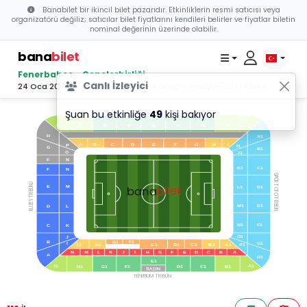
Banabilet bir ikincil bilet pazarıdır. Etkinliklerin resmi satıcısı veya
organizatörü değiliz; satıcılar bilet fiyatlarını kendileri belirler ve fiyatlar biletin
nominal değerinin üzerinde olabilir.
bana
bilet
Fenerbahçe - Gençlerbirliği
Canlı İzleyici
24 Oca 2027 20:00 - Ülker Şükrü Saracoğlu Stadyumu, İSTANBUL
Şuan bu etkinliğe
49
kişi bakıyor
MARATON TRİBÜNÜ
B
C
D
E
F
G
H
A
I
H
A1
A
B
C
D
E
F
G
H
I
P
I1
G
B1
O
J1
F
N
K1
C1
F
N
SPOR TOTO TRİBÜN
KUZEY TRİBÜNÜ
bilet
bana
E
M
L1
D1
M1
E1
D
L
N1
F1
C
K
O1
J
B
G1
F1
I
G1
I1
H1
E1
D1
C1
B1
A1
P1
N
M
L
K
J
I
H
G
F
E
D
C
B
A
A
H1
E1
I1
A1
H1
G1
F1
D1
C1
B1
FENERIUM TRİBÜN