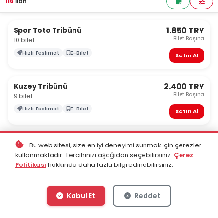
116
İlan
1.850 TRY
Spor Toto Tribünü
Bilet Başına
10 bilet
Hızlı Teslimat
E-Bilet
Satın Al
2.400 TRY
Kuzey Tribünü
Bilet Başına
9 bilet
Hızlı Teslimat
E-Bilet
Satın Al
2.465 TRY
Spor Toto Tribünü
Bu web sitesi, size en iyi deneyimi sunmak için çerezler
Bilet Başına
10 bilet
kullanmaktadır. Tercihinizi aşağıdan seçebilirsiniz.
Çerez
Politikası
hakkında daha fazla bilgi edinebilirsiniz.
E-Bilet
Satın Al
Kabul Et
Reddet
2.470 TRY
Spor Toto Tribünü
Bilet Başına
Blok: P1 , 10 bilet