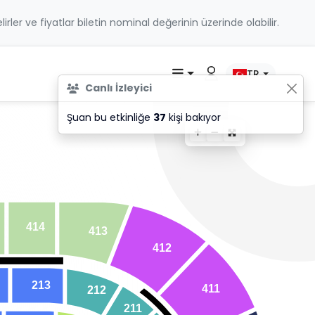
belirler ve fiyatlar biletin nominal değerinin üzerinde olabilir.
TR
Canlı İzleyici
Şuan bu etkinliğe
37
kişi bakıyor
414
413
412
213
4
1
1
212
2
1
1