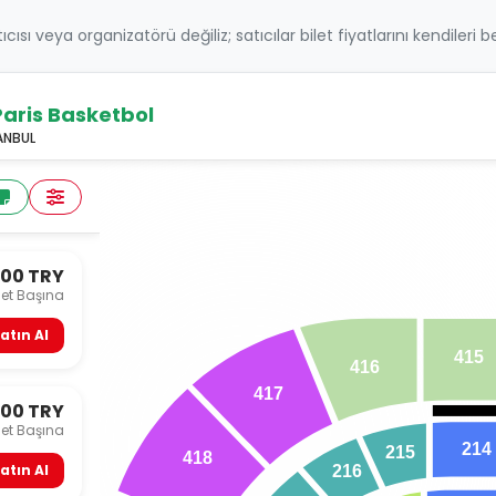
atıcısı veya organizatörü değiliz; satıcılar bilet fiyatlarını kendileri 
aris Basketbol
TANBUL
000 TRY
let Başına
atın Al
415
416
417
000 TRY
let Başına
214
215
418
atın Al
216