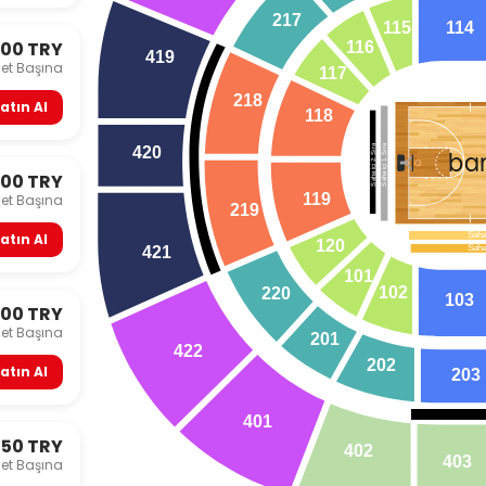
217
1
14
1
15
000 TRY
1
16
419
let Başına
1
17
218
atın Al
1
18
Saha içi 2.Sıra
Saha içi 2.Sıra
Saha içi 1.Sıra
420
ba
000 TRY
1
19
let Başına
219
Saha
atın Al
120
Saha
421
101
102
220
103
000 TRY
let Başına
201
422
202
atın Al
203
401
250 TRY
402
403
let Başına