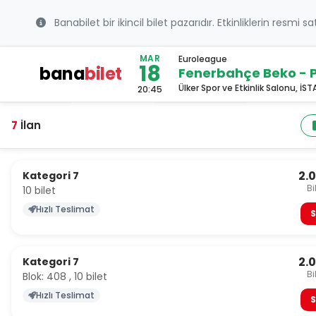
Banabilet bir ikincil bilet pazarıdır. Etkinliklerin resmi s
MAR
Euroleague
18
bana
bilet
Fenerbahçe Beko - P
Ülker Spor ve Etkinlik Salonu, İS
20:45
7
İlan
2.
Kategori 7
Bi
10 bilet
Hızlı Teslimat
S
2.
Kategori 7
Bi
Blok: 408 , 10 bilet
Hızlı Teslimat
S