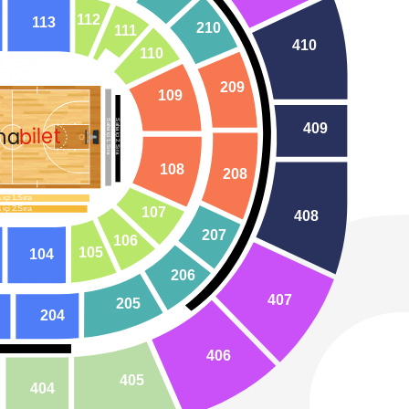
1
12
1
13
210
1
1
1
410
1
10
209
109
Saha içi 1.Sıra
Saha içi 2.Sıra
409
bilet
na
108
208
 içi 1.Sıra
 içi 2.Sıra
107
408
207
106
105
104
206
407
205
204
406
405
404