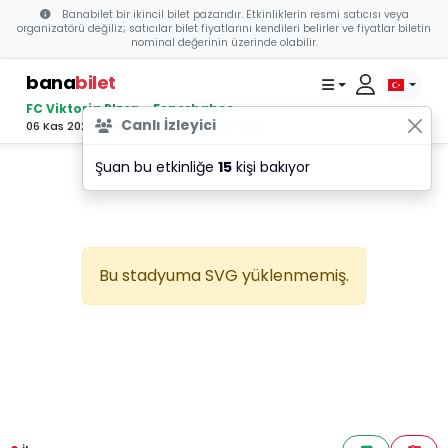
Banabilet bir ikincil bilet pazarıdır. Etkinliklerin resmi satıcısı veya
organizatörü değiliz; satıcılar bilet fiyatlarını kendileri belirler ve fiyatlar biletin
nominal değerinin üzerinde olabilir.
bana
bilet
FC Viktoria Plzen - Fenerbahçe
Canlı İzleyici
06 Kas 2025 23:00 - Doosan Arena, Pilsen
Şuan bu etkinliğe
15
kişi bakıyor
Bu stadyuma SVG yüklenmemiş.