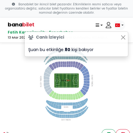
Banabilet bir ikincil bilet pazarıdır. Etkinliklerin resmi satıcısı veya
organizatörü değiliz; satıcılar bilet fiyatlarını kendileri belirler ve fiyatlar biletin
nominal değerinin üzerinde olabilir.
bana
bilet
Fatih Karagümrük - Fenerbahçe
Canlı İzleyici
13 Mar 2026 20:00 - Atatürk Olimpiyat Stadyumu, İSTANBUL
Şuan bu etkinliğe
80
kişi bakıyor
DOĞU TRİBÜN
709
710
711
712
713
714
715
716
708
717
707
718
706
719
705
720
709
704
713
714
712
711
716
715
710
707
721
717
708
703
718
706
705
702
722
704
703
721
701
722
702
701
314
315
316
317
318
319
320
321
322
313
323
312
324
311
325
310
326
309
327
308
GUNEY TRİBÜN
KUZEY TRİBÜN
328
307
bilet
bana
329
306
330
305
331
304
332
303
333
302
334
335
211
336
210
209
200
208
207
206
205
204
203
202
201
334
301
601
602
606
406
405
401
405
405
404
403
403
402
402
605
602
406
BASIN
401
405
901
405
914
402
914
902
901
913
903
912
902
913
904
911
905
910
910
905
903
907
908
912
904
911
905
910
908
907
907
908
907
906
909
909
BATI TRİBÜN