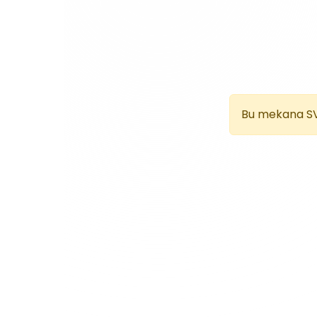
lar en
lı
anbul,
maz,
nlik
Bu mekana S
?
un
ına ve
laşmak
et.
merak
pın.
 Size
ımına
rilir.
ir. Cem
oru da
göre