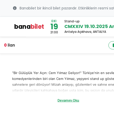
Banabilet bir ikincil bilet pazarıdır. Etkinliklerin resmi s
EKI
Stand-up
19
bana
bilet
CMXXIV 19.10.2025 A
Antalya Açıkhava, ANTALYA
21:00
0
İlan
"Bir Gülüşlük Yer Açın: Cem Yılmaz Geliyor!" Türkiye'nin en sevil
komedyenlerinden biri olan Cem Yılmaz, yepyeni stand up gösteri
sahnelere geri dönüyor! Mizah anlayışı, gözlemleri ve sahne ener
yıllardır izleyicileri kahkahaya boğan usta isim, bu sezon da unu
anlar yaşatacak. Eğer siz de bu eşsiz deneyimin bir parçası olma
Devamını Oku
istiyorsanız, Cem Yılmaz stand up gösterisi için yerinizi hemen
ayırtmalısınız! Cem Yılmaz Stand Up Gösterisi Ne Zaman ve Ner
Hayranları tarafından merakla beklenen Cem Yılmaz stand up gös