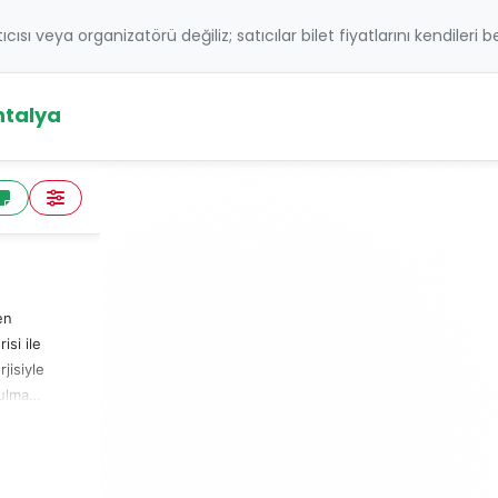
atıcısı veya organizatörü değiliz; satıcılar bilet fiyatlarını kendileri 
ntalya
en
si ile
jisiyle
tulmaz
k
ede?
terisi